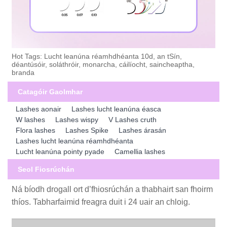
Hot Tags: Lucht leanúna réamhdhéanta 10d, an tSín,
déantúsóir, soláthróir, monarcha, cáilíocht, saincheaptha,
branda
Catagóir Gaolmhar
Lashes aonair
Lashes lucht leanúna éasca
W lashes
Lashes wispy
V Lashes cruth
Flora lashes
Lashes Spike
Lashes árasán
Lashes lucht leanúna réamhdhéanta
Lucht leanúna pointy pyade
Camellia lashes
Seol Fiosrúchán
Ná bíodh drogall ort d’fhiosrúchán a thabhairt san fhoirm
thíos. Tabharfaimid freagra duit i 24 uair an chloig.