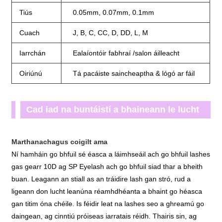
Tiús
0.05mm, 0.07mm, 0.1mm
Cuach
J, B, C, CC, D, DD, L, M
Iarrchán
Ealaíontóir fabhraí /salon áilleacht
Oiriúnú
Tá pacáiste saincheaptha & lógó ar fáil
Cad iad na buntáistí a bhaineann le lucht
leanúna Premade 10d gas gearr le SP
Marthanach
agus coigilt ama
Eyelash?
Ní hamháin go bhfuil sé éasca a láimhseáil ach go bhfuil lashes
gas gearr 10D ag SP Eyelash ach go bhfuil siad thar a bheith
buan. Leagann an stiall as an tráidire lash gan stró, rud a
ligeann don lucht leanúna réamhdhéanta a bhaint go héasca
gan titim óna chéile. Is féidir leat na lashes seo a ghreamú go
daingean, ag cinntiú próiseas iarratais réidh. Thairis sin, ag