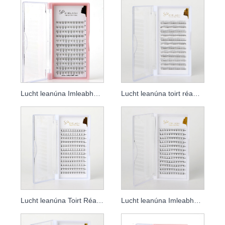
Lucht leanúna Imleabhar Premade
Lucht leanúna toirt réamhdhéanta 3D
Lucht leanúna Toirt Réamhdhéanta 4D
Lucht leanúna Imleabhar 5D réamhdhéanta