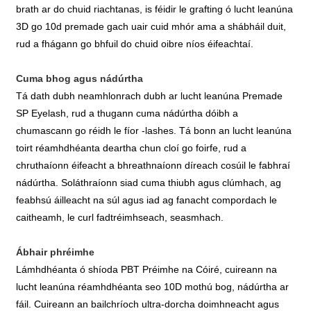
brath ar do chuid riachtanas, is féidir le grafting ó lucht leanúna
3D go 10d premade gach uair cuid mhór ama a shábháil duit,
rud a fhágann go bhfuil do chuid oibre níos éifeachtaí.
Cuma bhog agus nádúrtha
Tá dath dubh neamhlonrach dubh ar lucht leanúna Premade
SP Eyelash, rud a thugann cuma nádúrtha dóibh a
chumascann go réidh le fíor -lashes. Tá bonn an lucht leanúna
toirt réamhdhéanta deartha chun cloí go foirfe, rud a
chruthaíonn éifeacht a bhreathnaíonn díreach cosúil le fabhraí
nádúrtha. Soláthraíonn siad cuma thiubh agus clúmhach, ag
feabhsú áilleacht na súl agus iad ag fanacht compordach le
caitheamh, le curl fadtréimhseach, seasmhach.
Ábhair phréimhe
Lámhdhéanta ó shíoda PBT Préimhe na Cóiré, cuireann na
lucht leanúna réamhdhéanta seo 10D mothú bog, nádúrtha ar
fáil. Cuireann an bailchríoch ultra-dorcha doimhneacht agus