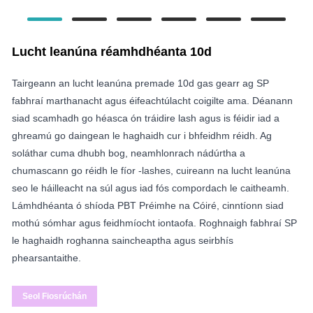
Lucht leanúna réamhdhéanta 10d
Tairgeann an lucht leanúna premade 10d gas gearr ag SP
fabhraí marthanacht agus éifeachtúlacht coigilte ama. Déanann
siad scamhadh go héasca ón tráidire lash agus is féidir iad a
ghreamú go daingean le haghaidh cur i bhfeidhm réidh. Ag
soláthar cuma dhubh bog, neamhlonrach nádúrtha a
chumascann go réidh le fíor -lashes, cuireann na lucht leanúna
seo le háilleacht na súl agus iad fós compordach le caitheamh.
Lámhdhéanta ó shíoda PBT Préimhe na Cóiré, cinntíonn siad
mothú sómhar agus feidhmíocht iontaofa. Roghnaigh fabhraí SP
le haghaidh roghanna saincheaptha agus seirbhís
phearsantaithe.
Seol Fiosrúchán