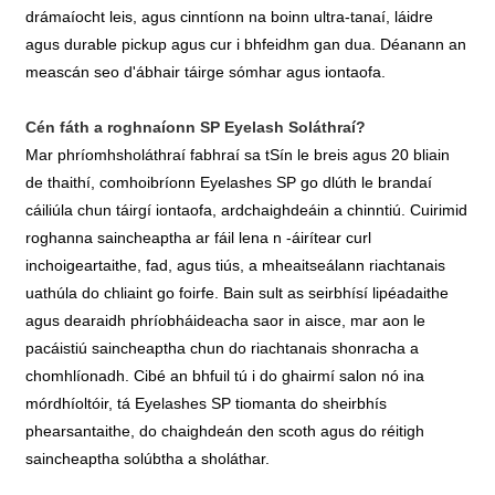
drámaíocht leis, agus cinntíonn na boinn ultra-tanaí, láidre
agus durable pickup agus cur i bhfeidhm gan dua. Déanann an
meascán seo d'ábhair táirge sómhar agus iontaofa.
Cén fáth a roghnaíonn SP Eyelash Soláthraí?
Mar phríomhsholáthraí fabhraí sa tSín le breis agus 20 bliain
de thaithí, comhoibríonn Eyelashes SP go dlúth le brandaí
cáiliúla chun táirgí iontaofa, ardchaighdeáin a chinntiú. Cuirimid
roghanna saincheaptha ar fáil lena n -áirítear curl
inchoigeartaithe, fad, agus tiús, a mheaitseálann riachtanais
uathúla do chliaint go foirfe. Bain sult as seirbhísí lipéadaithe
agus dearaidh phríobháideacha saor in aisce, mar aon le
pacáistiú saincheaptha chun do riachtanais shonracha a
chomhlíonadh. Cibé an bhfuil tú i do ghairmí salon nó ina
mórdhíoltóir, tá Eyelashes SP tiomanta do sheirbhís
phearsantaithe, do chaighdeán den scoth agus do réitigh
saincheaptha solúbtha a sholáthar.