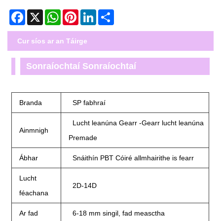
Facebook
X
WhatsApp
Pinterest
LinkedIn
Share
Cur síos ar an Táirge
Sonraíochtaí Sonraíochtaí
Branda
SP fabhraí
Lucht leanúna Gearr -Gearr lucht leanúna
Ainmnigh
Premade
Ábhar
Snáithín PBT Cóiré allmhairithe is fearr
Lucht
2D-14D
féachana
Ar fad
6-18 mm singil, fad measctha