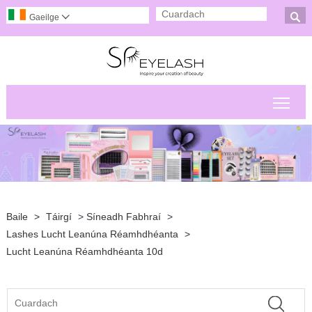

Gaeilge

Scor
Baile
>
Táirgí
>
Síneadh Fabhraí
>
Lashes Lucht Leanúna Réamhdhéanta
>
Lucht Leanúna Réamhdhéanta 10d