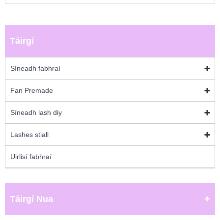
Táirgí
Síneadh fabhraí
Fan Premade
Síneadh lash diy
Lashes stiall
Uirlisí fabhraí
Táirgí Nua