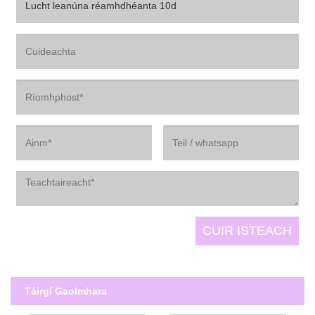
Táirgí Gaolmhara