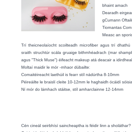
bhaint amach
Dearadh eirgean
gCumann Oftail
Tiomantas Comhs
Measc an sporio
Trí theicneolaíocht scoilteadh microfiber agus trí dhathú 
sraith struchtúr scála gruaige bithmhéadrach (mar shamp
agus "Thick Muse") éifeacht makeup atá deacair a idirdheal
Moltaí maidir le mór -mhaor dúbailte:
Comaitéireacht laethúil is fearr stíl nádúrtha 8-10mm
Péireáilte le braislí cleite 10-12mm le haghaidh ócáidí sóisia
Ní mór do lámhach stáitse, stíl amharclainne 12-14mm
Cén cineál seirbhísí saincheaptha is féidir linn a sholáthar?