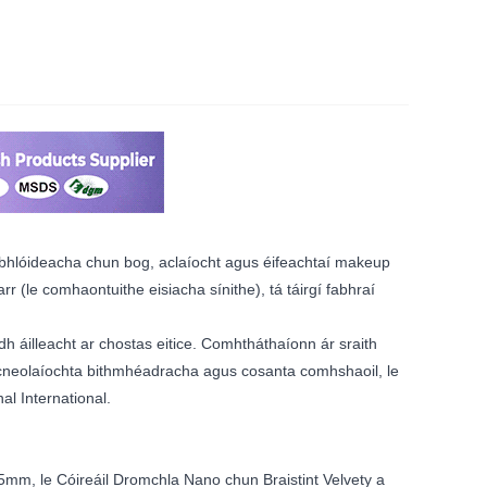
éabhlóideacha chun bog, aclaíocht agus éifeachtaí makeup
 (le comhaontuithe eisiacha sínithe), tá táirgí fabhraí
h áilleacht ar chostas eitice. Comhtháthaíonn ár sraith
eicneolaíochta bithmhéadracha agus cosanta comhshaoil, le
al International.
05mm, le Cóireáil Dromchla Nano chun Braistint Velvety a