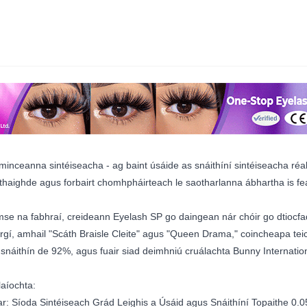
 minceanna sintéiseacha - ag baint úsáide as snáithíní sintéiseacha r
thaighde agus forbairt chomhpháirteach le saotharlanna ábhartha is fearr
imse na fabhraí, creideann Eyelash SP go daingean nár chóir go dtiocfad
irgí, amhail "Scáth Braisle Cleite" agus "Queen Drama," coincheapa t
 snáithín de 92%, agus fuair siad deimhniú cruálachta Bunny Internation
laíochta:
r: Síoda ​​Sintéiseach Grád Leighis a Úsáid agus Snáithíní Topaithe 0.