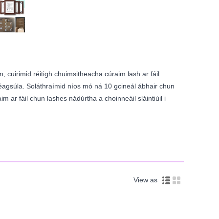
, cuirimid réitigh chuimsitheacha cúraim lash ar fáil.
 éagsúla. Soláthraímid níos mó ná 10 gcineál ábhair chun
im ar fáil chun lashes nádúrtha a choinneáil sláintiúil i
View as