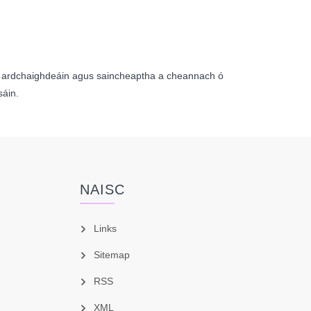
ux ardchaighdeáin agus saincheaptha a cheannach ó
sáin.
NAISC
Links
Sitemap
RSS
XML