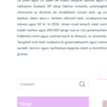
Le breis agus 20 bliain de thaithí táirgthe fabhraí agus c
ráthaíonn Eyelash SP táirgí fabhraí iontaofa, ardchaigh
mhonaróir ar domhan de sholáthairtí cúraim lash, ag on
leathan cliant, lena n -áirítear oiliúnóirí lash, scoileanna la
mbreis agus 50 tír. In 2024, bhain muid amach méid onnm
tráidirí lashes agus 200,000 táirge nua ar nós greamacháin
Fáiltímid roimh agus cuirimid luach ar dhearaí, ar smaointe 
Tairgimid síntí lash nuálacha le greamaitheacht agus coinn
aeráidí, teicnící agus riachtanais éagsúla cliant a chomhlíona
gcónaí.
Táirgí