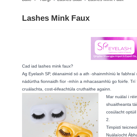
Lashes Mink Faux
Cad iad lashes mink faux?
Ag Eyelash SP, déanaimid só a ath -shainmhíniú le fabhraí
nádúrtha fionnaidh fíor -mhín a mhacasamhlú go foirfe. Trí 
cruálachta, cost-éifeachtúla cruthaithe againn.
Mar nuálaí i ré
shuaitheanta tá
cosúlacht optúil
2.
Timpistí teicneo
Nuálaíocht Ábha