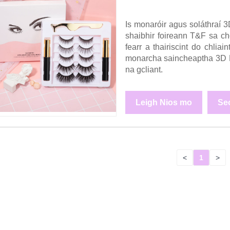
Is monaróir agus soláthraí 3
shaibhir foireann T&F sa ch
fearr a thairiscint do chlia
monarcha saincheaptha 3D Min
na gcliant.
Leigh Nios mo
Se
<
1
>