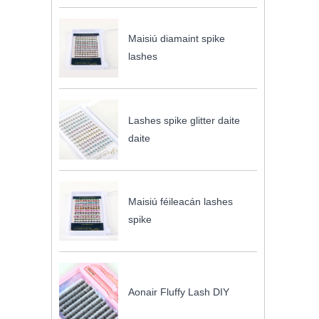
Maisiú diamaint spike
lashes
Lashes spike glitter daite
daite
Maisiú féileacán lashes
spike
Aonair Fluffy Lash DIY