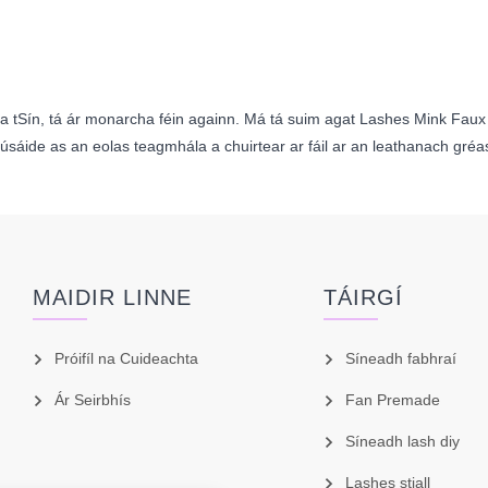
sa tSín, tá ár monarcha féin againn. Má tá suim agat Lashes Mink Fa
úsáide as an eolas teagmhála a chuirtear ar fáil ar an leathanach gréa
MAIDIR LINNE
TÁIRGÍ
Próifíl na Cuideachta
Síneadh fabhraí
Ár Seirbhís
Fan Premade
Síneadh lash diy
Lashes stiall