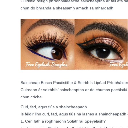
Cuirimid réitigh phríobháideacha saincheaptha ar fáil atá 
chun do bhranda a sheasamh amach sa mhargadh.
Saincheap Bosca Pacáistithe & Seirbhís Lipéad Príobháide
Cuireann ár seirbhísí saincheaptha ar do chumas pacáistiú 
chun críche.
Curl, fad, agus tiús a shaincheapadh
Is féidir linn curl, fad, agus tiús na lashes a shaincheapad
1. Cén fáth a roghnaíonn Soláthraí Speyelash?