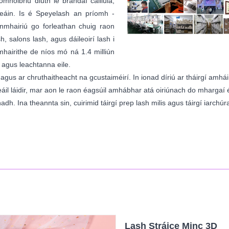
omhoibriú dlúth le brandaí cáiliúla,
deáin. Is é Speyelash an príomh -
nmhairiú go forleathan chuig raon
sh, salons lash, agus dáileoirí lash i
hairithe de níos mó ná 1.4 milliún
 agus leachtanna eile.
agus ar chruthaitheacht na gcustaiméirí. In ionad díriú ar tháirgí amháin
eáil láidir, mar aon le raon éagsúil amhábhar atá oiriúnach do mhargaí
dh. Ina theannta sin, cuirimid táirgí prep lash milis agus táirgí iarchúra
Lash Stráice Minc 3D