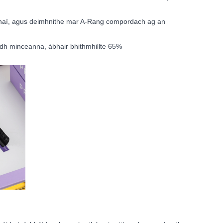
iúnaí, agus deimhnithe mar A-Rang compordach ag an
adh minceanna, ábhair bhithmhillte 65%