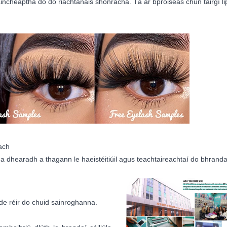
saincheaptha do do riachtanais shonracha. Tá ár bpróiseas chun táirgí 
ach
a dhearadh a thagann le haeistéitiúil agus teachtaireachtaí do bhranda
h de réir do chuid sainroghanna.