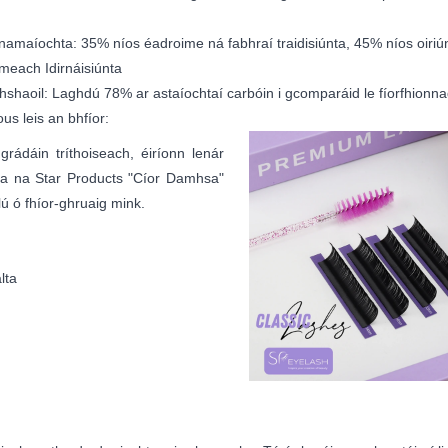
amaíochta: 35% níos éadroime ná fabhraí traidisiúnta, 45% níos oir
meach Idirnáisiúnta
haoil: Laghdú 78% ar astaíochtaí carbóin i gcomparáid le fíorfhionn
us leis an bhfíor:
grádáin tríthoiseach, éiríonn lenár
la na Star Products "Cíor Damhsa"
ú ó fhíor-ghruaig mink.
lta