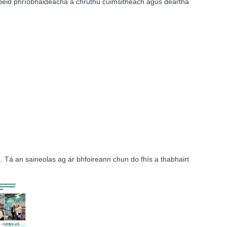
lipéid phríobháideacha a chruthú cuimsitheach agus deartha
. Tá an saineolas ag ár bhfoireann chun do fhís a thabhairt