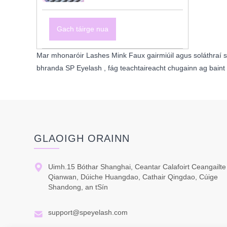
Gach táirge nua
Mar mhonaróir Lashes Mink Faux gairmiúil agus soláthraí 
bhranda SP Eyelash , fág teachtaireacht chugainn ag baint 
GLAOIGH ORAINN

Uimh.15 Bóthar Shanghai, Ceantar Calafoirt Ceangailte
Qianwan, Dúiche Huangdao, Cathair Qingdao, Cúige
Shandong, an tSín

support@speyelash.com