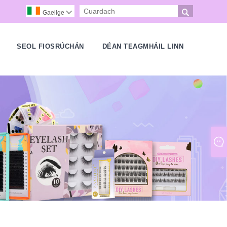

Gaeilge

H
SEOL FIOSRÚCHÁN
DÉAN TEAGMHÁIL LINN