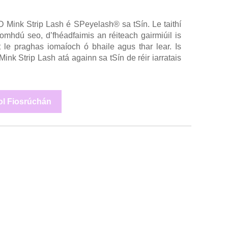
D Mink Strip Lash é SPeyelash® sa tSín. Le taithí
omhdú seo, d’fhéadfaimis an réiteach gairmiúil is
int le praghas iomaíoch ó bhaile agus thar lear. Is
k Strip Lash atá againn sa tSín de réir iarratais
ol Fiosrúchán