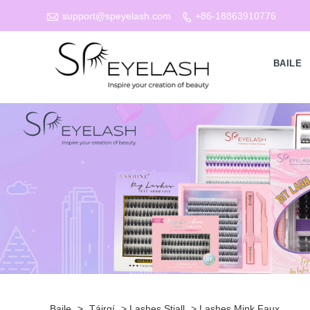

support@speyelash.com
+86-18863910776

BAILE
Baile
>
Táirgí
>
Lashes Stiall
>
Lashes Mink Faux