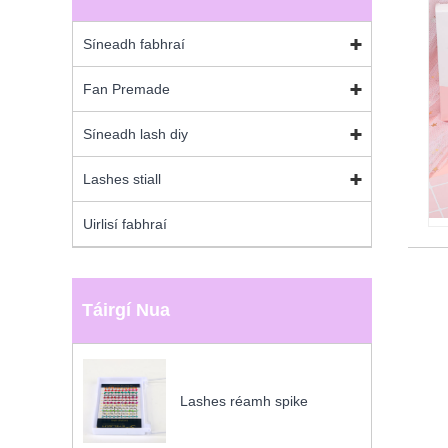
Síneadh fabhraí
Fan Premade
Síneadh lash diy
Lashes stiall
Uirlisí fabhraí
Táirgí Nua
Lashes réamh spike