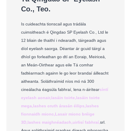
Co., Teo.
Is cuideachta tionscail agus trádála
cuimsitheach é Qingdao SP Eyelash Co., Ltd le
12 bliain de thaithí i ndearadh, táirgeadh agus
díol eyelash saorga. Déantar ár gcuid táirgí a
dhíol go forleathan go dtí an Eoraip, Meiriceá,
an Meán-Oirthear agus eile Tá comhar
fadtéarmach againn le go leor brandaí áilleacht
aitheanta. Soláthraímid níos mó ná 300
cineálacha éagsúla fabhraí, lena n-áirítear
síntí
eyelash aonair,
lasáin toirte,
lasáin toirte
mega,
lashes cruth árasán éilips,
lashes
fionnaidh mionc,
Lasair mionc bréige
3D,
lashes maighnéadach,
uirlisí fabhraí,
srl.
Agus soláthraímid praghas díreach mhonarcha,