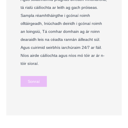
tá rialú cáilíochta ar leith ag gach próiseas.
Sampla réamhtháirgthe i gcónaí roimh
olltáirgeadh, Iniúchadh deiridh i gcónaí roimh
an loingsiú, Tá comhar domhain ag ár roinn
dearaidh leis na céadta rannán áilleacht súl.
Agus cuirimid seirbhís iarchúraim 24/7 ar fáil.
Níos airde cáilíochta agus níos mó tóir ar ár n-
tóir síoraí.
Sonraí