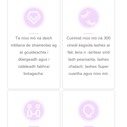
Tá níos mó ná deich
Cuirimid níos mó ná 300
mbliana de shaineolas ag
cineál éagsúla lashes ar
ár gcuideachta i
fáil, lena n -áirítear síntí
dtáirgeadh agus i
lash pearsanta, lashes
ndáileadh fabhraí
chatach, lashes Super
bréagacha.
cuartha agus níos mó.