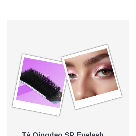
Tá Qingdao SP Eyelash