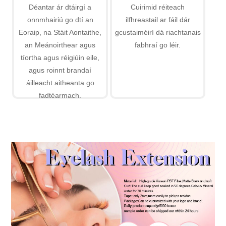
Déantar ár dtáirgí a
Cuirimid réiteach
onnmhairiú go dtí an
ilfhreastail ar fáil dár
Eoraip, na Stáit Aontaithe,
gcustaiméirí dá riachtanais
an Meánoirthear agus
fabhraí go léir.
tíortha agus réigiúin eile,
agus roinnt brandaí
áilleacht aitheanta go
fadtéarmach.