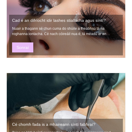
Cad é an difríocht idir lashes stiallacha agus síntí?
Nuair a thagann sé chun cuma do shúile a fheabhsú tá na
roghanna iontacha. Cé nach cóireáil nua é, tá méadú ar an
éileamh ar shíntí fabhraí.
Sonraí
Cé chomh fada is a mhaireann síntí fabhraí?