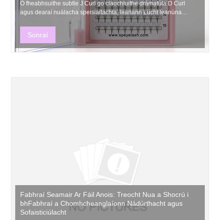
Ó fheabhsuithe subtle J Curl go claochluithe drámatúla D Curl
agus dearaí nuálacha speisialtachta, leanann Lucht leanúna
Imleabhar Premade nua-aimseartha ag leathnú féidearthachtaí
cruthaitheacha ar fud an tionscail eyelash.
Sonraí
Fabhraí Seamair Ar Fáil Anois: Treocht Nua a Shocrú i
bhFabhraí a Chomhcheanglaíonn Nádúrthacht agus
Sofaisticiúlacht