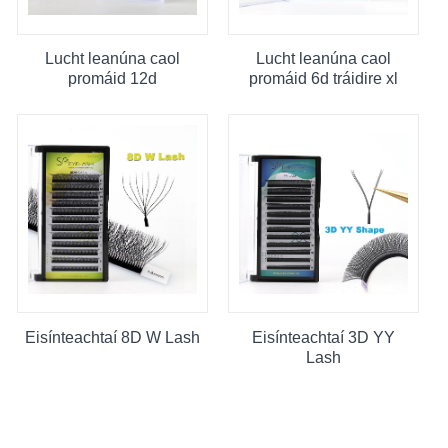
Lucht leanúna caol
Lucht leanúna caol
promáid 12d
promáid 6d tráidire xl
Eisínteachtaí 8D W Lash
Eisínteachtaí 3D YY
Lash