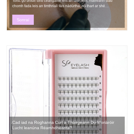
Toisc go bhfuil síntí ceangailte leis an lash féin, maireann siad
chomh fada leis an timthriall fáis nádúrtha, nó thart ar shé
seachtaine.
Sonraí
Cad iad na Roghanna Curl a Tháirgeann Do Monaróir
Lucht leanúna Réamhdhéanta?