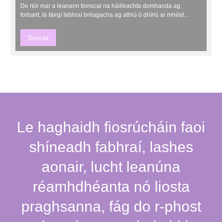
De réir mar a leanann tionscal na háilleachta domhanda ag
forbairt, tá táirgí fabhraí bréagacha ag athrú ó dhíriú ar mhéid
iomlán i dtreo treocht de stíleanna “nádúrtha, éadroma agus
pearsantaithe”. Le déanaí, seoladh an táirge nua a bhfuiltear ag
Sonraí
súil go mór leis - Seamair Lashes - go hoifigiúil, a...
Le haghaidh fiosrúcháin faoi
shíneadh fabhraí, lashes
aonair, lucht leanúna
réamhdhéanta nó liosta
praghsanna, fág do r-phost