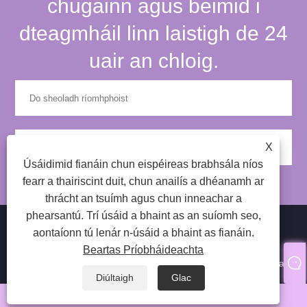
chugainn agus beimid i
dteagmháil linn laistigh de 24
uair an chloig.
X
Úsáidimid fianáin chun eispéireas brabhsála níos
fearr a thairiscint duit, chun anailís a dhéanamh ar
thrácht an tsuímh agus chun inneachar a
phearsantú. Trí úsáid a bhaint as an suíomh seo,
aontaíonn tú lenár n-úsáid a bhaint as fianáin.
Beartas Príobháideachta
Cóipcheart © 2024 Qingdao SP Eyelash Co., Ltd Gach ceart ar
cosaint.
Diúltaigh
Glac
whatsapp
Ríomhphost