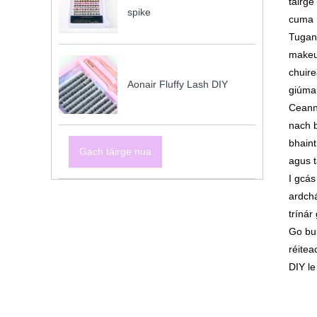
táirge
spike
cuma í
Tugann
makeup
chuire
Aonair Fluffy Lash DIY
giúmar
Ceann 
nach b
bhaint
Gach táirge nua
agus t
I gcás
ardchá
trínár
Go bu
réitea
DIY l