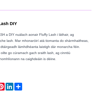
Lash DIY
 a DIY nuálach aonair Fluffy Lash i láthair, ag
uiche lash. Mar mhonaróirí atá tiomanta do shármhaitheas,
r dtáirgeadh lámhdhéanta laistigh dár monarcha féin.
oilte go cúramach gach sraith lash, ag cinntiú
homhlíonann na caighdeáin is déine.
atsApp
Pinterest
LinkedIn
Share