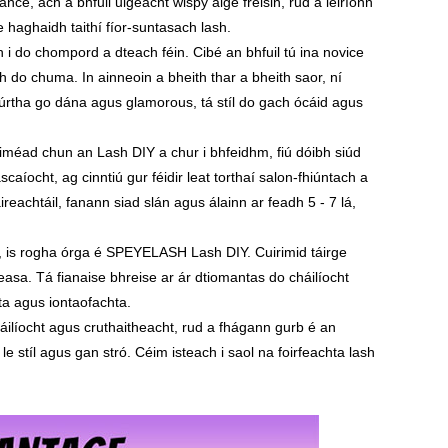
nce, ach a bhfuil uigeacht wispy aige freisin, rud a léiríonn
haghaidh taithí fíor-suntasach lash.
h i do chompord a dteach féin. Cibé an bhfuil tú ina novice
do chuma. In ainneoin a bheith thar a bheith saor, ní
rtha go dána agus glamorous, tá stíl do gach ócáid ​​agus
óiméad chun an Lash DIY a chur i bhfeidhm, fiú dóibh siúd
aíocht, ag cinntiú gur féidir leat torthaí salon-fhiúntach a
reachtáil, fanann siad slán agus álainn ar feadh 5 - 7 lá,
, is rogha órga é SPEYELASH Lash DIY. Cuirimid táirge
easa. Tá fianaise bhreise ar ár dtiomantas do cháilíocht
ta agus iontaofachta.
ocht agus cruthaitheacht, rud a fhágann gurb é an
le stíl agus gan stró. Céim isteach i saol na foirfeachta lash