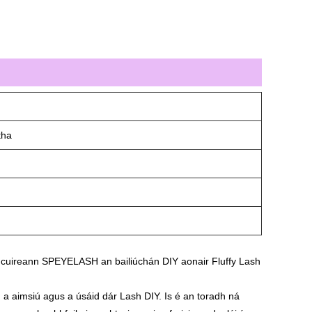
tha
a, cuireann SPEYELASH an bailiúchán DIY aonair Fluffy Lash
 a aimsiú agus a úsáid dár Lash DIY. Is é an toradh ná