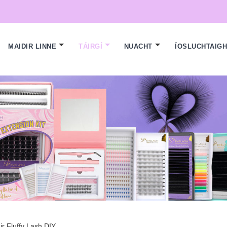
MAIDIR LINNE
TÁIRGÍ
NUACHT
ÍOSLUCHTAIG
ir Fluffy Lash DIY