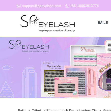

support@speyelash.com
+86-18863910776

BAILE
Baile
>
Táirgí
>
Síneadh Lash Diy
>
Lashes Diy
>
Aona