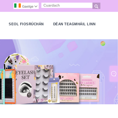

Gaeilge

H
SEOL FIOSRÚCHÁN
DÉAN TEAGMHÁIL LINN