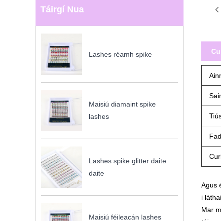
Táirgí Nua
Cu
Lashes réamh spike
Ain
Sai
Maisiú diamaint spike
Tiú
lashes
Fa
Cur
Lashes spike glitter daite
daite
Agus é
i láth
Mar mh
Maisiú féileacán lashes