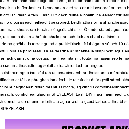
 atá ní hamháin níos boige don lámh, le lí domhain dubh a léiríonn elega
ogair na bhfíor-lashes. Leagann an aird seo ar mhionsonraí an bonn le 
 croílár "déan é féin" Lash DIY gach duine a bheith ina ealaíontóir las
 nó díograiseach áilleacht seasoned, beidh áthas ort a shaincheapadh 
ann na lashes seo isteach ar éagsúlacht stíle. Ó understated agus nádú
, a ligeann duit a athrú do shúile gan ach flick an chaol na láimhe.
de na gnéithe is tarraingtí ná a praiticiúlacht. Ní thógann sé ach 10 n
hfuil nua sa phróiseas. Tá sé deartha ar mhaithe le simplíocht agus éasc
 amach gan stró ná costas. Ina theannta sin, tógtar na lasáin seo le mai
á siad in-athúsáidte, ag soláthar luach iontach ar airgead.
 soláthróirí agus iad siúd atá ag smaoineamh ar dheiseanna mórdhíola
ilíochta ar fáil ar phraghas iomaíoch, le tacaíocht ónár gcáil sármhaith
 gcloí le caighdeáin dhian déantúsaíochta, ag cinntiú comhsheasmhach
núsach, comhcheanglaíonn SPEYELASH Lash DIY inacmhainneacht, cáilí
ch deiridh é do dhuine ar bith atá ag iarraidh a gcuid lashes a fheabhsú 
e SPEYELASH.