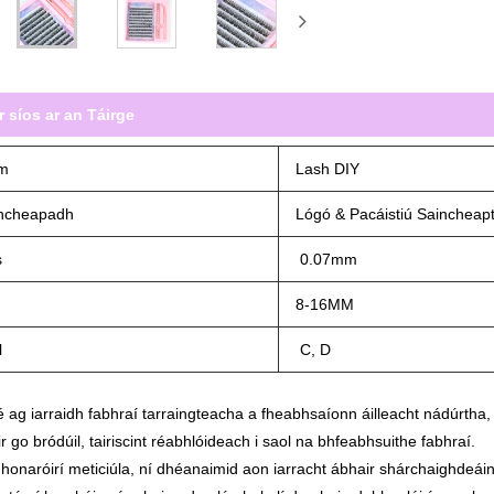
r síos ar an Táirge
m
Lash DIY
ncheapadh
Lógó & Pacáistiú Saincheap
s
0.07mm
d
8-16MM
l
C, D
 ag iarraidh fabhraí tarraingteacha a fheabhsaíonn áilleacht nádúrth
air go bródúil, tairiscint réabhlóideach i saol na bhfeabhsuithe fabhraí.
onaróirí meticiúla, ní dhéanaimid aon iarracht ábhair shárchaighdeáin