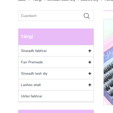
Táirgí
Síneadh fabhraí
Fan Premade
Síneadh lash diy
Lashes stiall
Uirlisí fabhraí