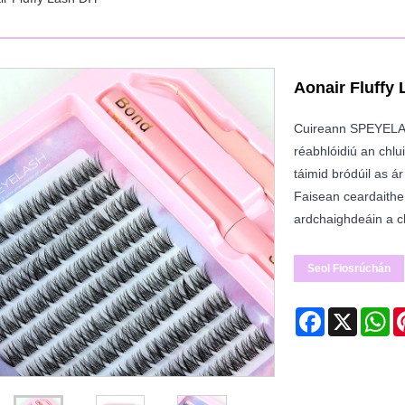
Aonair Fluffy 
Cuireann SPEYELASH
réabhlóidiú an chl
táimid bródúil as á
Faisean ceardaithe 
ardchaighdeáin a c
Seol Fiosrúchán
Facebook
X
Wh