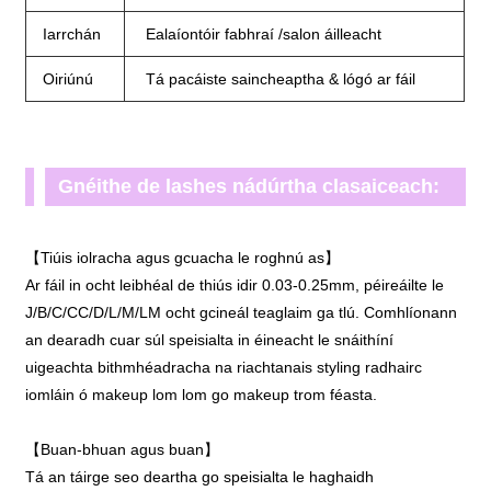
Iarrchán
Ealaíontóir fabhraí /salon áilleacht
Oiriúnú
Tá pacáiste saincheaptha & lógó ar fáil
Gnéithe de lashes nádúrtha clasaiceach:
【Tiúis iolracha agus gcuacha le roghnú as】
Ar fáil in ocht leibhéal de thiús idir 0.03-0.25mm, péireáilte le
J/B/C/CC/D/L/M/LM ocht gcineál teaglaim ga tlú. Comhlíonann
an dearadh cuar súl speisialta in éineacht le snáithíní
uigeachta bithmhéadracha na riachtanais styling radhairc
iomláin ó makeup lom lom go makeup trom féasta.
【Buan-bhuan agus buan】
Tá an táirge seo deartha go speisialta le haghaidh