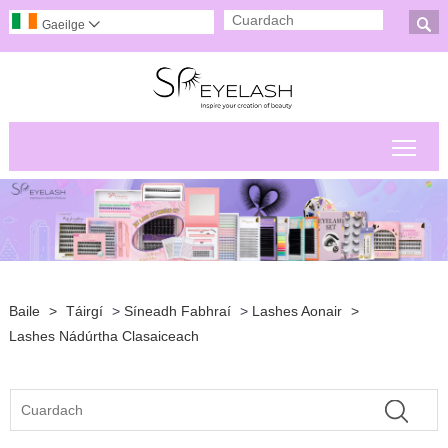

Gaeilge

Scor
Baile
>
Táirgí
>
Síneadh Fabhraí
>
Lashes Aonair
>
Lashes Nádúrtha Clasaiceach