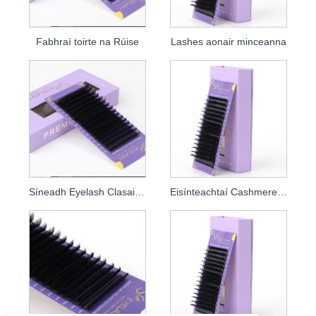
Fabhraí toirte na Rúise
Lashes aonair minceanna
Síneadh Eyelash Clasaiceach
Eisínteachtaí Cashmere Lash