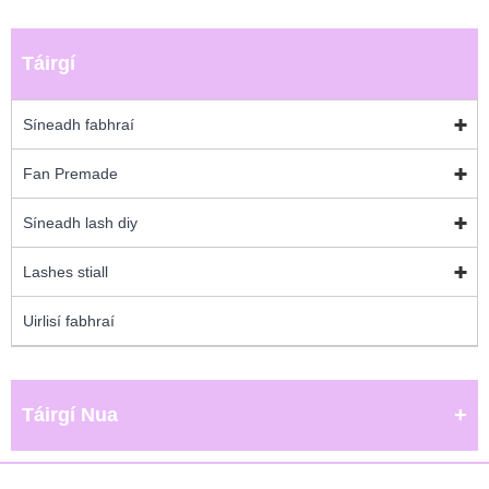
Táirgí
Síneadh fabhraí
Fan Premade
Síneadh lash diy
Lashes stiall
Uirlisí fabhraí
Táirgí Nua