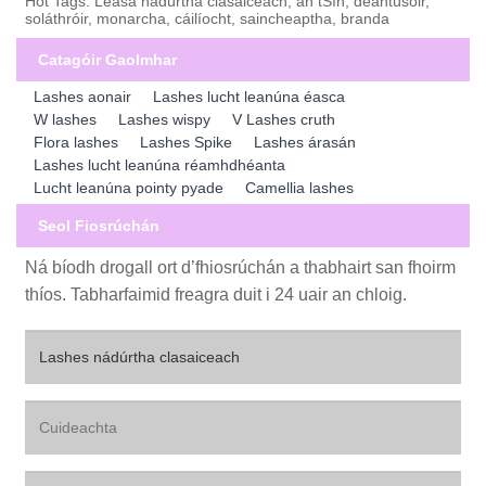
Hot Tags: Léasa nádúrtha clasaiceach, an tSín, déantúsóir,
soláthróir, monarcha, cáilíocht, saincheaptha, branda
Catagóir Gaolmhar
Lashes aonair
Lashes lucht leanúna éasca
W lashes
Lashes wispy
V Lashes cruth
Flora lashes
Lashes Spike
Lashes árasán
Lashes lucht leanúna réamhdhéanta
Lucht leanúna pointy pyade
Camellia lashes
Seol Fiosrúchán
Ná bíodh drogall ort d’fhiosrúchán a thabhairt san fhoirm
thíos. Tabharfaimid freagra duit i 24 uair an chloig.