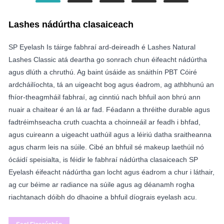
Lashes nádúrtha clasaiceach
SP Eyelash Is táirge fabhraí ard-deireadh é Lashes Natural
Lashes Classic atá deartha go sonrach chun éifeacht nádúrtha
agus dlúth a chruthú. Ag baint úsáide as snáithín PBT Cóiré
ardcháilíochta, tá an uigeacht bog agus éadrom, ag athbhunú an
fhíor-theagmháil fabhraí, ag cinntiú nach bhfuil aon bhrú ann
nuair a chaitear é an lá ar fad. Féadann a thréithe durable agus
fadtréimhseacha cruth cuachta a choinneáil ar feadh i bhfad,
agus cuireann a uigeacht uathúil agus a léiriú datha sraitheanna
agus charm leis na súile. Cibé an bhfuil sé makeup laethúil nó
ócáidí speisialta, is féidir le fabhraí nádúrtha clasaiceach SP
Eyelash éifeacht nádúrtha gan locht agus éadrom a chur i láthair,
ag cur béime ar radiance na súile agus ag déanamh rogha
riachtanach dóibh do dhaoine a bhfuil díograis eyelash acu.