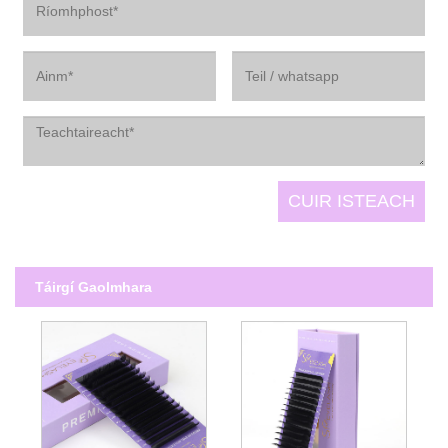
Táirgí Gaolmhara