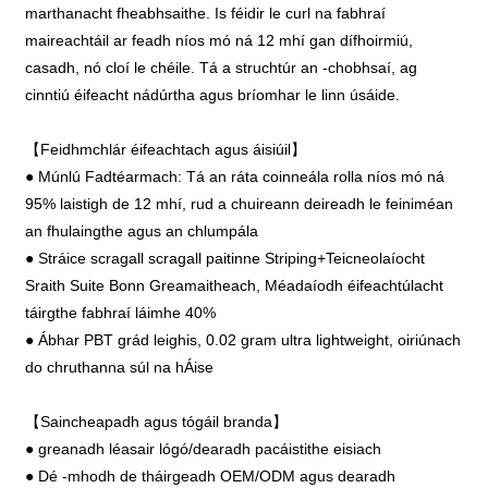
marthanacht fheabhsaithe. Is féidir le curl na fabhraí
maireachtáil ar feadh níos mó ná 12 mhí gan dífhoirmiú,
casadh, nó cloí le chéile. Tá a struchtúr an -chobhsaí, ag
cinntiú éifeacht nádúrtha agus bríomhar le linn úsáide.
【Feidhmchlár éifeachtach agus áisiúil】
● Múnlú Fadtéarmach: Tá an ráta coinneála rolla níos mó ná
95% laistigh de 12 mhí, rud a chuireann deireadh le feiniméan
an fhulaingthe agus an chlumpála
● Stráice scragall scragall paitinne Striping+Teicneolaíocht
Sraith Suite Bonn Greamaitheach, Méadaíodh éifeachtúlacht
táirgthe fabhraí láimhe 40%
● Ábhar PBT grád leighis, 0.02 gram ultra lightweight, oiriúnach
do chruthanna súl na hÁise
【Saincheapadh agus tógáil branda】
● greanadh léasair lógó/dearadh pacáistithe eisiach
● Dé -mhodh de tháirgeadh OEM/ODM agus dearadh