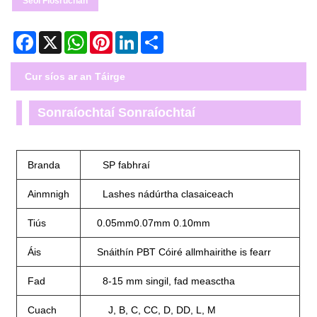
Seol Fiosrúchán
Facebook
X
WhatsApp
Pinterest
LinkedIn
Share
Cur síos ar an Táirge
Sonraíochtaí Sonraíochtaí
Branda
SP fabhraí
Ainmnigh
Lashes nádúrtha clasaiceach
Tiús
0.05mm0.07mm 0.10mm
Áis
Snáithín PBT Cóiré allmhairithe is fearr
Fad
8-15 mm singil, fad measctha
Cuach
J, B, C, CC, D, DD, L, M