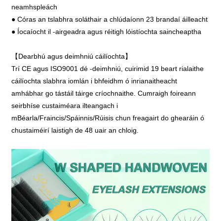
neamhspleách
● Córas an tslabhra soláthair a chlúdaíonn 23 brandaí áilleacht
● Íocaíocht il -airgeadra agus réitigh lóistíochta saincheaptha
【Dearbhú agus deimhniú cáilíochta】
Trí CE agus ISO9001 dé -deimhniú, cuirimid 19 beart rialaithe
cáilíochta slabhra iomlán i bhfeidhm ó inrianaitheacht
amhábhar go tástáil táirge críochnaithe. Cumraigh foireann
seirbhíse custaiméara ilteangach i
mBéarla/Fraincis/Spáinnis/Rúisis chun freagairt do ghearáin ó
chustaiméirí laistigh de 48 uair an chloig.