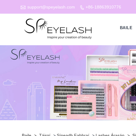

support@speyelash.com
+86-18863910776

BAILE
Baile
>
Táirgí
>
Síneadh Fabhraí
>
Lashes Árasán
>
S