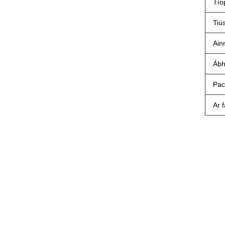
Tío
Tiú
Ain
Ábh
Pac
Ar 