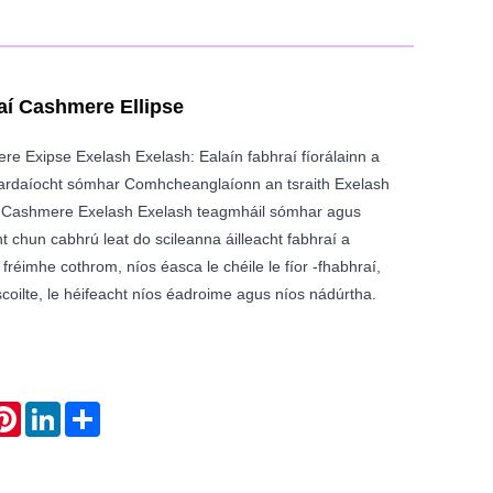
aí Cashmere Ellipse
e Exipse Exelash Exelash: Ealaín fabhraí fíorálainn a
ardaíocht sómhar Comhcheanglaíonn an tsraith Exelash
Cashmere Exelash Exelash teagmháil sómhar agus
 chun cabhrú leat do scileanna áilleacht fabhraí a
réimhe cothrom, níos éasca le chéile le fíor -fhabhraí,
coilte, le héifeacht níos éadroime agus níos nádúrtha.
atsApp
Pinterest
LinkedIn
Share