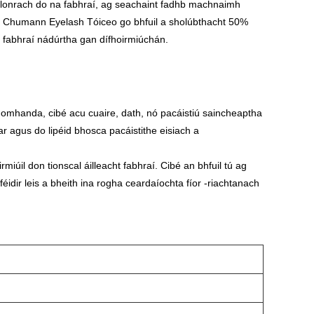
hlonrach do na fabhraí, ag seachaint fadhb machnaimh
a ó Chumann Eyelash Tóiceo go bhfuil a sholúbthacht 50%
 le fabhraí nádúrtha gan dífhoirmiúchán.
 domhanda, cibé acu cuaire, dath, nó pacáistiú saincheaptha
ar agus do lipéid bhosca pacáistithe eisiach a
úil don tionscal áilleacht fabhraí. Cibé an bhfuil tú ag
éidir leis a bheith ina rogha ceardaíochta fíor -riachtanach