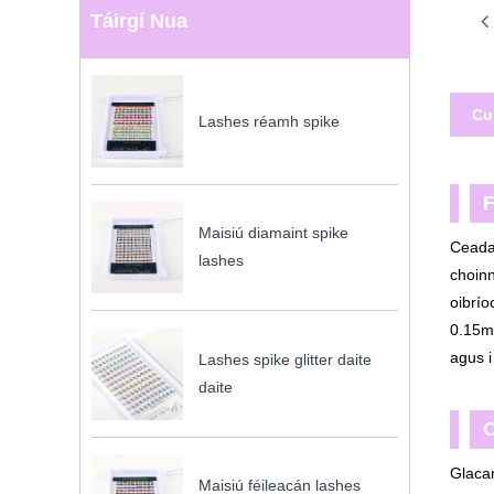
Táirgí Nua
Cu
Lashes réamh spike
F
Maisiú diamaint spike
Ceada
lashes
choinn
oibrío
0.15mm
agus i
Lashes spike glitter daite
daite
C
Glacan
Maisiú féileacán lashes