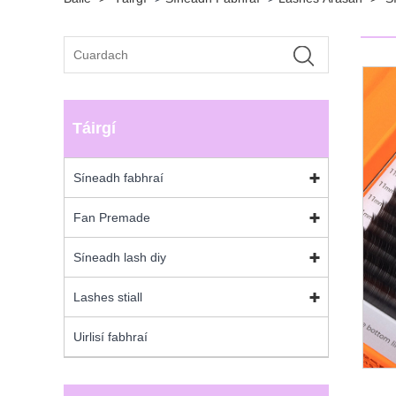
Táirgí
Síneadh fabhraí
Fan Premade
Síneadh lash diy
Lashes stiall
Uirlisí fabhraí