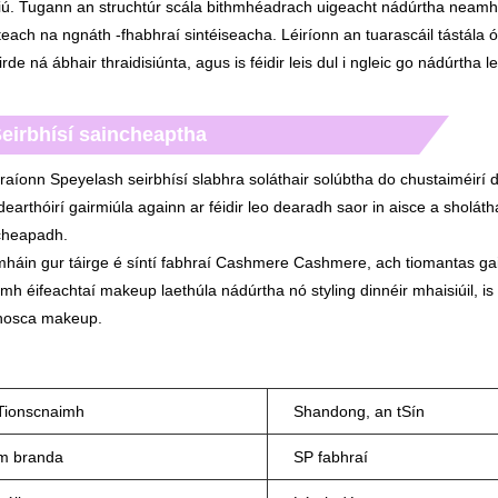
tiú. Tugann an struchtúr scála bithmhéadrach uigeacht nádúrtha neam
teach na ngnáth -fhabhraí sintéiseacha. Léiríonn an tuarascáil tástál
irde ná ábhair thraidisiúnta, agus is féidir leis dul i ngleic go nádúrtha
eirbhísí saincheaptha
raíonn Speyelash seirbhísí slabhra soláthair solúbtha do chustaiméirí
dearthóirí gairmiúla againn ar féidir leo dearadh saor in aisce a sholáth
cheapadh.
háin gur táirge é síntí fabhraí Cashmere Cashmere, ach tiomantas gairmi
h éifeachtaí makeup laethúla nádúrtha nó styling dinnéir mhaisiúil, is f
bhosca makeup.
 Tionscnaimh
Shandong, an tSín
m branda
SP fabhraí