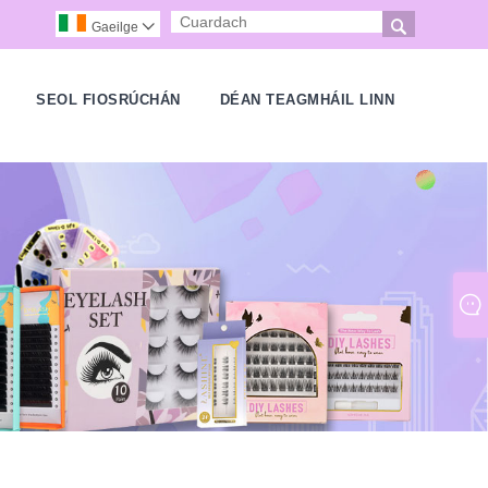

Gaeilge

H
SEOL FIOSRÚCHÁN
DÉAN TEAGMHÁIL LINN