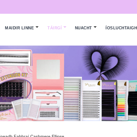
MAIDIR LINNE
TÁIRGÍ
NUACHT
ÍOSLUCHTAIG
íneadh Fabhraí Cashmere Ellipse