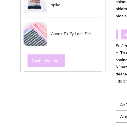
chinn
spike
phlais
níos a
Aonair Fluffy Lash DIY
S
Soláth
é. Tá 
shain
Gach táirge nua
Ní ham
déanam
i do 
Áit
Ain