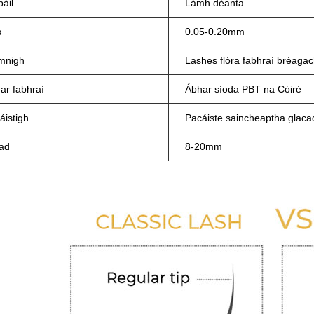
páil
Lámh déanta
s
0.05-0.20mm
mnigh
Lashes flóra fabhraí bréaga
ar fabhraí
Ábhar síoda PBT na Cóiré
áistigh
Pacáiste saincheaptha glacad
fad
8-20mm