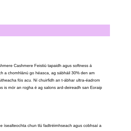
shmere Cashmere Feistiú tapaidh agus softness á
iolrach a chomhlánú go héasca, ag sábháil 30% den am
theacha fós acu. Ní chuirfidh an t-ábhar ultra-éadrom
us is mór an rogha é ag salons ard-deireadh san Eoraip
rmiúla a bhaint amach
he ísealteochta chun tlú fadtréimhseach agus cobhsaí a