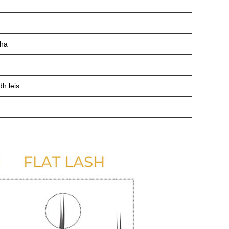
cha
h leis