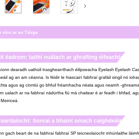
r síos ar an Táirge
it éadrom: taithí nuálach ar ghrafting éifeachtach
íonn dearadh uathúil trasghearrthach éilipseacha Eyelash Eyelash Ca
eáil ag an am céanna. Is féidir le hiascairí fabhraí grafáil singil nó 
chta agus ag cinntiú go bhfuil fréamhacha néata agus neamh -ghreamai
 ualach ar na fabhraí nádúrtha fiú má chaitear é ar feadh i bhfad, ag
 Meiriceá.
eardaíocht: Sonraí a bhaint amach caighdeáin ghai
n gach beart de na fabhraí fabhraí SP teicneolaíocht mhúnlaithe láim