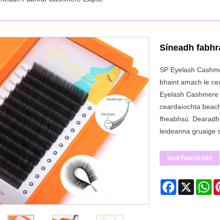
Síneadh fabhr
SP Eyelash Cashmer
bhaint amach le ce
Eyelash Cashmere 
ceardaíochta beacht
fheabhsú. Dearadh f
leideanna gruaige s
Seol Fiosrúchán
Facebook
X
Wh