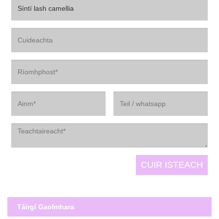
Táirgí Gaolmhara