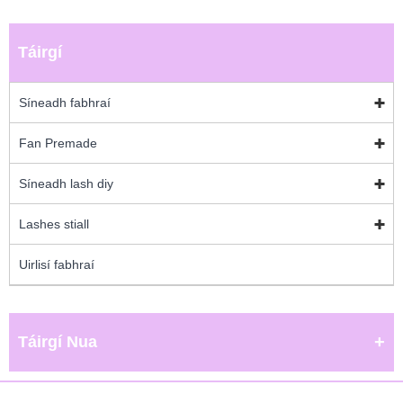
Táirgí
Síneadh fabhraí
Fan Premade
Síneadh lash diy
Lashes stiall
Uirlisí fabhraí
Táirgí Nua