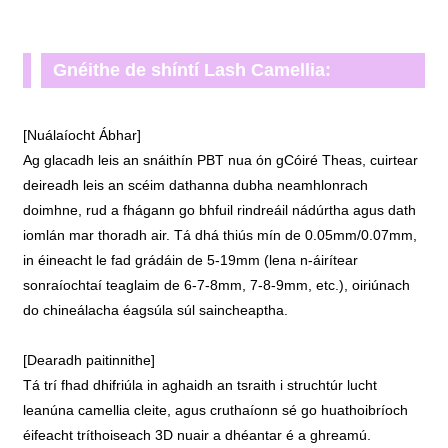
Gnéithe de shíntí Lash Camellia:
[Nuálaíocht Ábhar]
Ag glacadh leis an snáithín PBT nua ón gCóiré Theas, cuirtear
deireadh leis an scéim dathanna dubha neamhlonrach
doimhne, rud a fhágann go bhfuil rindreáil nádúrtha agus dath
iomlán mar thoradh air. Tá dhá thiús mín de 0.05mm/0.07mm,
in éineacht le fad grádáin de 5-19mm (lena n-áirítear
sonraíochtaí teaglaim de 6-7-8mm, 7-8-9mm, etc.), oiriúnach
do chineálacha éagsúla súl saincheaptha.
[Dearadh paitinnithe]
Tá trí fhad dhifriúla in aghaidh an tsraith i struchtúr lucht
leanúna camellia cleite, agus cruthaíonn sé go huathoibríoch
éifeacht tríthoiseach 3D nuair a dhéantar é a ghreamú.