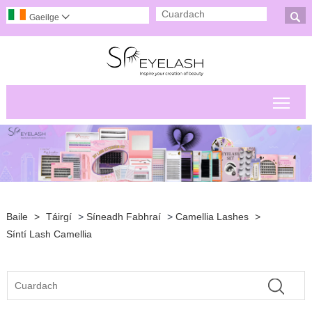

Gaeilge

Scor
Baile
>
Táirgí
>
Síneadh Fabhraí
>
Camellia Lashes
>
Síntí Lash Camellia