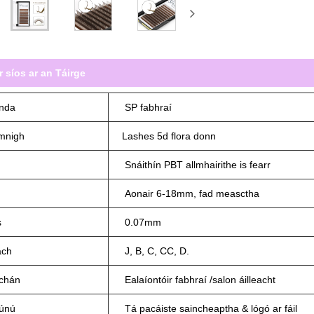
r síos ar an Táirge
nda
SP fabhraí
mnigh
Lashes 5d flora donn
Snáithín PBT allmhairithe is fearr
d
Aonair 6-18mm, fad measctha
s
0.07mm
ach
J, B, C, CC, D.
rchán
Ealaíontóir fabhraí /salon áilleacht
iúnú
Tá pacáiste saincheaptha & lógó ar fáil