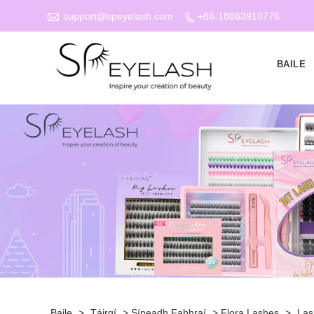

support@speyelash.com
+86-18863910776

BAILE
Baile
>
Táirgí
>
Síneadh Fabhraí
>
Flora Lashes
>
Las