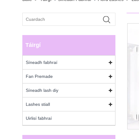
Táirgí
Síneadh fabhraí
Fan Premade
Síneadh lash diy
Lashes stiall
Uirlisí fabhraí