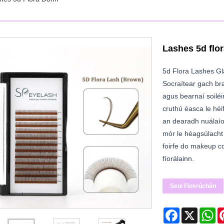
Lashes 5d flo
5d Flora Lashes Gla
Socraítear gach brai
agus bearnaí soiléi
cruthú éasca le hé
an dearadh nuálaío
mór le héagsúlacht 
foirfe do makeup co
fíorálainn.
Seol Fiosrúchán
Facebook
X
Wh