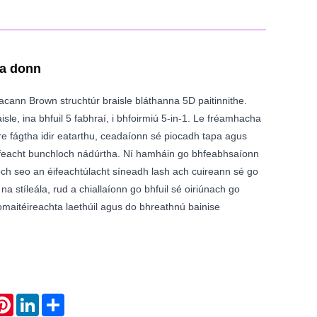
ra donn
cann Brown struchtúr braisle bláthanna 5D paitinnithe.
sle, ina bhfuil 5 fabhraí, i bhfoirmiú 5-in-1. Le fréamhacha
re fágtha idir eatarthu, ceadaíonn sé piocadh tapa agus
ifeacht bunchloch nádúrtha. Ní hamháin go bhfeabhsaíonn
ch seo an éifeachtúlacht síneadh lash ach cuireann sé go
na stíleála, rud a chiallaíonn go bhfuil sé oiriúnach go
maitéireachta laethúil agus do bhreathnú bainise
atsApp
Pinterest
LinkedIn
Share