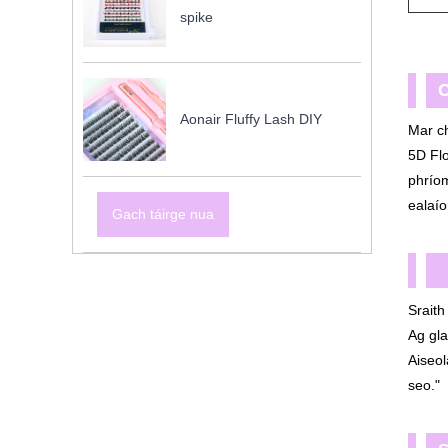
spike
C
Aonair Fluffy Lash DIY
Mar ch
5D Flo
phríom
ealaío
Gach táirge nua
【
Sraith
Ag gla
Aiseol
seo."