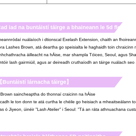
ad iad na buntáistí táirge a bhaineann le 5d flora a
eannródaí nuálaíoch i dtionscal Exelash Extension, chaith an fhoirea
ra Lashes Brown, atá deartha go speisialta le haghaidh toin chraicin
hchathracha áilleacht na hÁise, mar shampla Tóiceo, Seoul, agus Shan
ntóir lash gairmiúil, agus ar deireadh cruthaíodh an táirge nuálach se
Buntáistí lárnacha táirge】
 Brown saincheaptha do thonnaí craicinn na hÁise
cadh le ton donn te atá curtha le chéile go heisiach a mheaitseálann toi
as ó Jiyeon, úinéir "Lash Atelier" i Seoul: "Tá an ráta athnuachana 