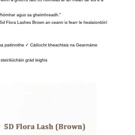
an fhómhar agus sa gheimhreadh."
5d Flora Lashes Brown an ceann is fearr le healaíontóirí
na paitinnithe ✓ Cáilíocht bheachtais na Gearmáine
eiriliúcháin grád leighis