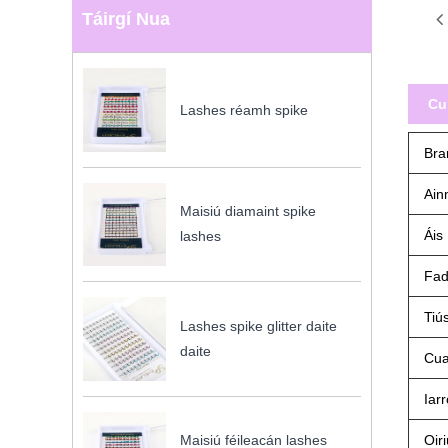
Táirgí Nua
Cu
Lashes réamh spike
Bra
Ain
Maisiú diamaint spike
Áis
lashes
Fa
Tiú
Lashes spike glitter daite
daite
Cu
Iar
Maisiú féileacán lashes
Oir