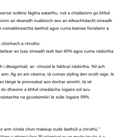
arnaí soiléire fágtha eatarthu, rud a chiallaíonn go bhfuil
aíonn an dearadh nuálaíoch seo an éifeachtúlacht síneadh
p comaitéireachta laethúil agus cuma bainise fíorálainn a
s clúmhach a chruthú.
daítear an luas síneadh lash faoi 40% agus cuma nádúrtha
 i dteagmháil, an -chosúil le fabhraí nádúrtha. Níl ach
h ann. Ag an am céanna, tá cumas styling den scoth aige, le
an táirge le prionsabal aon dochar ainmhí, tá sé
 do dhaoine a bhfuil cineálacha íogaire súl acu.
 sástachta na gcustaiméirí le súile íogaire 99%.
 mo arm rúnda chun makeup nude laethúil a chruthú."
léinn a ghiorrú faoi 35 nóiméad ar an meán tar éis é a