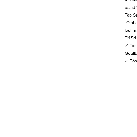
úsáid.
Top Sa
"Ó she
lash n
Trí 5d
✓ Ton 
Geallt
✓ Tást