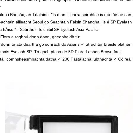
"
lon i Bancác, an Téalainn: "Is é an t -earra seirbhíse is mó tóir air s
achtain áilleacht Seoul go Seachtain Faisin Shanghai, is é SP Eyelash 
a hÁise." - Stiúrthóir Teicniúil SP Eyelash Asia Pacific
 Flora a roghnú donn donn, gheobhaidh tú:
donn te atá deartha go sonrach do Asians ✓ Struchtúr braisle bláthan
anais Eyelash SP: Tá gach píosa de 5D Flora Lashes Brown faoi:
áil comhsheasmhachta datha ✓ 200 Tástálacha lúbthachta ✓ Cóireáil st