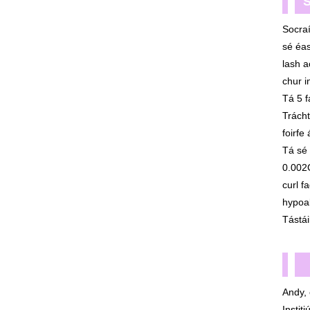
S
Socraí
sé éas
lash a
chur in
Tá 5 f
Trácht
foirfe
Tá sé 
0.002G
curl f
hypoal
Tástái
【
Andy, 
Instit