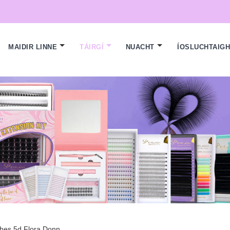
MAIDIR LINNE
TÁIRGÍ
NUACHT
ÍOSLUCHTAIG
hes 5d Flora Donn