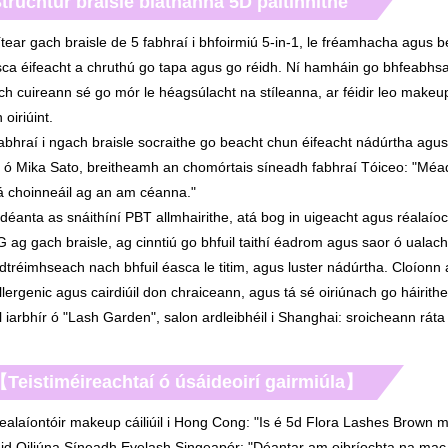
truchtúr braisle bláthanna 5D paitinnithe
tear gach braisle de 5 fabhraí i bhfoirmiú 5-in-1, le fréamhacha agus be
ca éifeacht a chruthú go tapa agus go réidh. Ní hamháin go bhfeabhs
ch cuireann sé go mór le héagsúlacht na stíleanna, ar féidir leo makeu
 oiriúint.
abhraí i ngach braisle socraithe go beacht chun éifeacht nádúrtha agu
 ó Mika Sato, breitheamh an chomórtais síneadh fabhraí Tóiceo: "Méa
 á choinneáil ag an am céanna."
déanta as snáithíní PBT allmhairithe, atá bog in uigeacht agus réalaíoch
 ag gach braisle, ag cinntiú go bhfuil taithí éadrom agus saor ó ualac
adtréimhseach nach bhfuil éasca le titim, agus luster nádúrtha. Cloíonn 
lergenic agus cairdiúil don chraiceann, agus tá sé oiriúnach go háirithe
l iarbhír ó "Lash Garden", salon ardleibhéil i Shanghai: sroicheann ráta
Teistiméireachtaí ó úsáideoirí gairmiúla】
ealaíontóir makeup cáiliúil i Hong Cong: "Is é 5d Flora Lashes Brown
iúid Oiliúna Síneadh Eyelash Singeapór: "Déantar am oibríochta na mac 