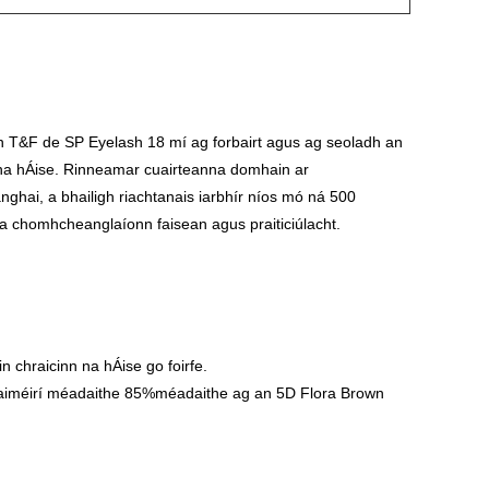
 lasann donn?
nn T&F de SP Eyelash 18 mí ag forbairt agus ag seoladh an
n na hÁise. Rinneamar cuairteanna domhain ar
ghai, a bhailigh riachtanais iarbhír níos mó ná 500
o a chomhcheanglaíonn faisean agus praiticiúlacht.
n chraicinn na hÁise go foirfe.
custaiméirí méadaithe 85%méadaithe ag an 5D Flora Brown