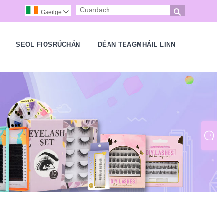

Gaeilge

H
SEOL FIOSRÚCHÁN
DÉAN TEAGMHÁIL LINN