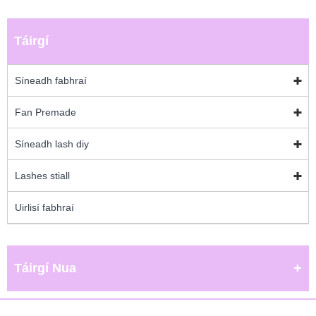
Táirgí
Síneadh fabhraí
Fan Premade
Síneadh lash diy
Lashes stiall
Uirlisí fabhraí
Táirgí Nua