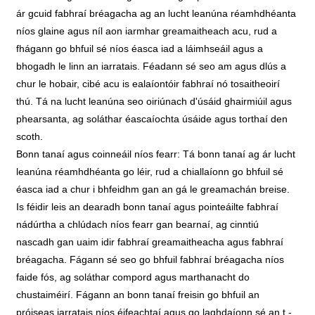
ár gcuid fabhraí bréagacha ag an lucht leanúna réamhdhéanta
níos glaine agus níl aon iarmhar greamaitheach acu, rud a
fhágann go bhfuil sé níos éasca iad a láimhseáil agus a
bhogadh le linn an iarratais. Féadann sé seo am agus dlús a
chur le hobair, cibé acu is ealaíontóir fabhraí nó tosaitheoirí
thú. Tá na lucht leanúna seo oiriúnach d'úsáid ghairmiúil agus
phearsanta, ag soláthar éascaíochta úsáide agus torthaí den
scoth.
Bonn tanaí agus coinneáil níos fearr: Tá bonn tanaí ag ár lucht
leanúna réamhdhéanta go léir, rud a chiallaíonn go bhfuil sé
éasca iad a chur i bhfeidhm gan an gá le greamachán breise.
Is féidir leis an dearadh bonn tanaí agus pointeáilte fabhraí
nádúrtha a chlúdach níos fearr gan bearnaí, ag cinntiú
nascadh gan uaim idir fabhraí greamaitheacha agus fabhraí
bréagacha. Fágann sé seo go bhfuil fabhraí bréagacha níos
faide fós, ag soláthar compord agus marthanacht do
chustaiméirí. Fágann an bonn tanaí freisin go bhfuil an
próiseas iarratais níos éifeachtaí agus go laghdaíonn sé an t -