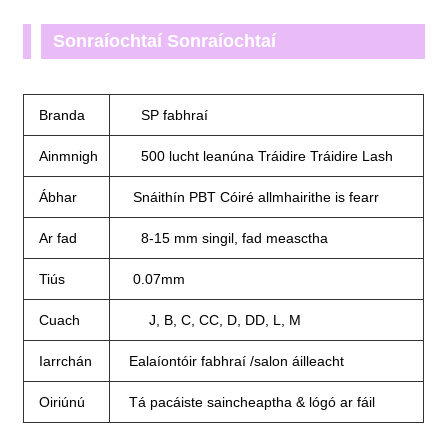
Sonraíochtaí Sonraíochtaí
Branda
SP fabhraí
Ainmnigh
500 lucht leanúna Tráidire Tráidire Lash
Ábhar
Snáithín PBT Cóiré allmhairithe is fearr
Ar fad
8-15 mm singil, fad measctha
Tiús
0.07mm
Cuach
J, B, C, CC, D, DD, L, M
Iarrchán
Ealaíontóir fabhraí /salon áilleacht
Oiriúnú
Tá pacáiste saincheaptha & lógó ar fáil