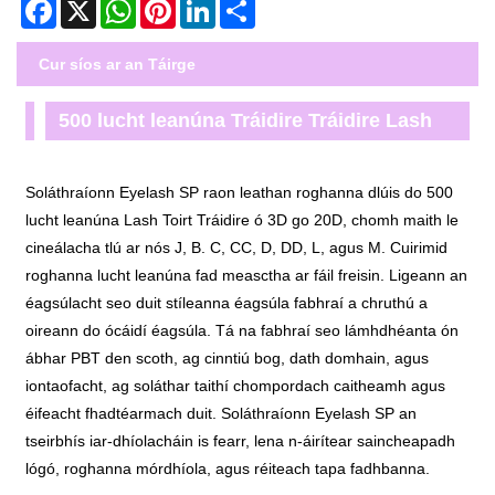
Facebook
X
WhatsApp
Pinterest
LinkedIn
Share
Cur síos ar an Táirge
500 lucht leanúna Tráidire Tráidire Lash
Soláthraíonn Eyelash SP raon leathan roghanna dlúis do 500
lucht leanúna Lash Toirt Tráidire ó 3D go 20D, chomh maith le
cineálacha tlú ar nós J, B. C, CC, D, DD, L, agus M. Cuirimid
roghanna lucht leanúna fad measctha ar fáil freisin. Ligeann an
éagsúlacht seo duit stíleanna éagsúla fabhraí a chruthú a
oireann do ócáidí éagsúla. Tá na fabhraí seo lámhdhéanta ón
ábhar PBT den scoth, ag cinntiú bog, dath domhain, agus
iontaofacht, ag soláthar taithí chompordach caitheamh agus
éifeacht fhadtéarmach duit. Soláthraíonn Eyelash SP an
tseirbhís iar-dhíolacháin is fearr, lena n-áirítear saincheapadh
lógó, roghanna mórdhíola, agus réiteach tapa fadhbanna.