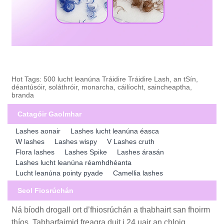
Hot Tags: 500 lucht leanúna Tráidire Tráidire Lash, an tSín,
déantúsóir, soláthróir, monarcha, cáilíocht, saincheaptha,
branda
Catagóir Gaolmhar
Lashes aonair
Lashes lucht leanúna éasca
W lashes
Lashes wispy
V Lashes cruth
Flora lashes
Lashes Spike
Lashes árasán
Lashes lucht leanúna réamhdhéanta
Lucht leanúna pointy pyade
Camellia lashes
Seol Fiosrúchán
Ná bíodh drogall ort d’fhiosrúchán a thabhairt san fhoirm
thíos. Tabharfaimid freagra duit i 24 uair an chloig.