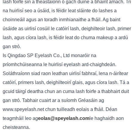
lash foirfe sin a theastaíonn ó gach duine a bhaint amach. Trí
na huirlisí seo a úsáid, is féidir leat sláinte do lashes a
choinneáil agus an toradh inmhianaithe a fháil. Ag baint
úsáide as uirlisí cosúil le catóirí lash, deighilteoir lash, primer
lash, agus cíora lash, is féidir leat do chuma makeup a ardú
gan stró.
Is Qingdao SP Eyelash Co., Ltd monaróir na
príomhchúiseanna le huirlisí eyelash ard-chaighdeán.
Soláthraíonn siad raon leathan uirlisí fabhraí, lena n-áirítear
catóirí, primers lash, deighilteoirí glais, agus cíora lash. Tá a
gcuid táirgí deartha chun an cuma lash foirfe a thabhairt duit
gan stró. Tabhair cuairt ar a suíomh Gréasáin ag
www.speyelash.net chun tuilleadh eolais a fháil. Déan
teagmháil leo ag
eolas@speyelash.com
le haghaidh aon
cheisteanna.