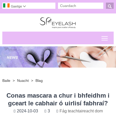

Gaeilge

Scor
Baile
>
Nuacht
>
Blag
Conas mascara a chur i bhfeidhm i
gceart le cabhair ó uirlisí fabhraí?
2024-10-03
3
Fág teachtaireacht dom