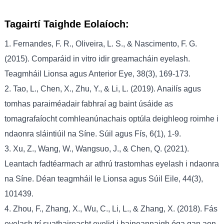
Tagairtí Taighde Eolaíoch:
1. Fernandes, F. R., Oliveira, L. S., & Nascimento, F. G.
(2015). Comparáid in vitro idir greamacháin eyelash.
Teagmháil Lionsa agus Anterior Eye, 38(3), 169-173.
2. Tao, L., Chen, X., Zhu, Y., & Li, L. (2019). Anailís agus
tomhas paraiméadair fabhraí ag baint úsáide as
tomagrafaíocht comhleanúnachais optúla deighleog roimhe i
ndaonra sláintiúil na Síne. Súil agus Fís, 6(1), 1-9.
3. Xu, Z., Wang, W., Wangsuo, J., & Chen, Q. (2021).
Leantach fadtéarmach ar athrú trastomhas eyelash i ndaonra
na Síne. Déan teagmháil le Lionsa agus Súil Eile, 44(3),
101439.
4. Zhou, F., Zhang, X., Wu, C., Li, L., & Zhang, X. (2018). Fás
eyelash trí suathaireacht eyelid i baineannaigh óga gan aon