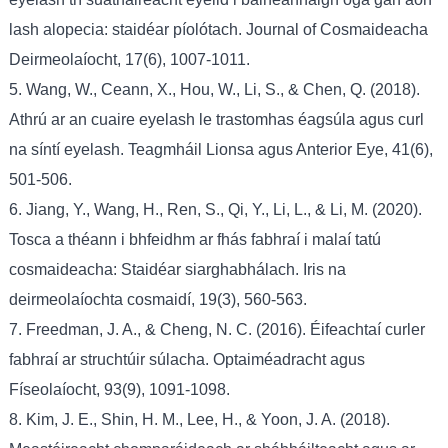
lash alopecia: staidéar píolótach. Journal of Cosmaideacha
Deirmeolaíocht, 17(6), 1007-1011.
5. Wang, W., Ceann, X., Hou, W., Li, S., & Chen, Q. (2018).
Athrú ar an cuaire eyelash le trastomhas éagsúla agus curl
na síntí eyelash. Teagmháil Lionsa agus Anterior Eye, 41(6),
501-506.
6. Jiang, Y., Wang, H., Ren, S., Qi, Y., Li, L., & Li, M. (2020).
Tosca a théann i bhfeidhm ar fhás fabhraí i malaí tatú
cosmaideacha: Staidéar siarghabhálach. Iris na
deirmeolaíochta cosmaidí, 19(3), 560-563.
7. Freedman, J. A., & Cheng, N. C. (2016). Éifeachtaí curler
fabhraí ar struchtúir súlacha. Optaiméadracht agus
Físeolaíocht, 93(9), 1091-1098.
8. Kim, J. E., Shin, H. M., Lee, H., & Yoon, J. A. (2018).