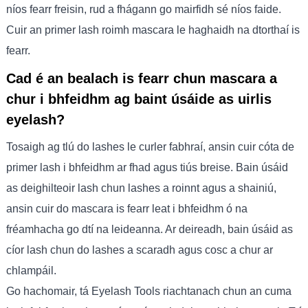
níos fearr freisin, rud a fhágann go mairfidh sé níos faide.
Cuir an primer lash roimh mascara le haghaidh na dtorthaí is
fearr.
Cad é an bealach is fearr chun mascara a
chur i bhfeidhm ag baint úsáide as uirlis
eyelash?
Tosaigh ag tlú do lashes le curler fabhraí, ansin cuir cóta de
primer lash i bhfeidhm ar fhad agus tiús breise. Bain úsáid
as deighilteoir lash chun lashes a roinnt agus a shainiú,
ansin cuir do mascara is fearr leat i bhfeidhm ó na
fréamhacha go dtí na leideanna. Ar deireadh, bain úsáid as
cíor lash chun do lashes a scaradh agus cosc ​​a chur ar
chlampáil.
Go hachomair, tá Eyelash Tools riachtanach chun an cuma