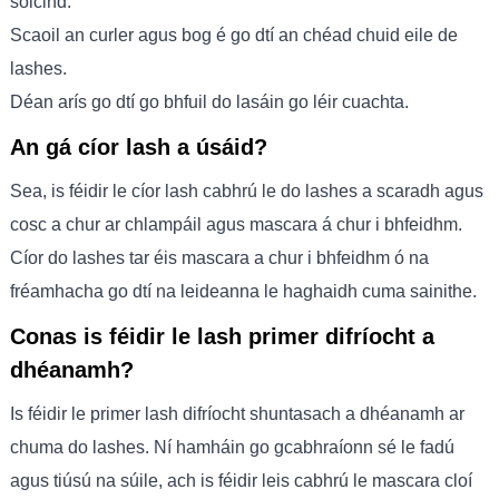
soicind.
Scaoil an curler agus bog é go dtí an chéad chuid eile de
lashes.
Déan arís go dtí go bhfuil do lasáin go léir cuachta.
An gá cíor lash a úsáid?
Sea, is féidir le cíor lash cabhrú le do lashes a scaradh agus
cosc ​​​​a chur ar chlampáil agus mascara á chur i bhfeidhm.
Cíor do lashes tar éis mascara a chur i bhfeidhm ó na
fréamhacha go dtí na leideanna le haghaidh cuma sainithe.
Conas is féidir le lash primer difríocht a
dhéanamh?
Is féidir le primer lash difríocht shuntasach a dhéanamh ar
chuma do lashes. Ní hamháin go gcabhraíonn sé le fadú
agus tiúsú na súile, ach is féidir leis cabhrú le mascara cloí