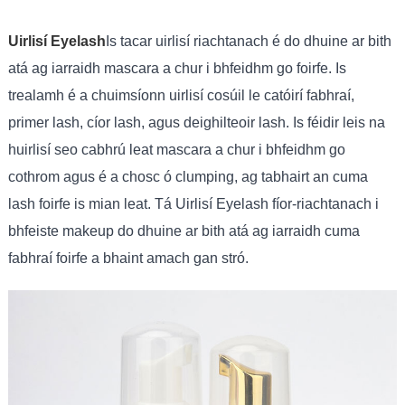
Uirlisí Eyelash
Is tacar uirlisí riachtanach é do dhuine ar bith
atá ag iarraidh mascara a chur i bhfeidhm go foirfe. Is
trealamh é a chuimsíonn uirlisí cosúil le catóirí fabhraí,
primer lash, cíor lash, agus deighilteoir lash. Is féidir leis na
huirlisí seo cabhrú leat mascara a chur i bhfeidhm go
cothrom agus é a chosc ó clumping, ag tabhairt an cuma
lash foirfe is mian leat. Tá Uirlisí Eyelash fíor-riachtanach i
bhfeiste makeup do dhuine ar bith atá ag iarraidh cuma
fabhraí foirfe a bhaint amach gan stró.