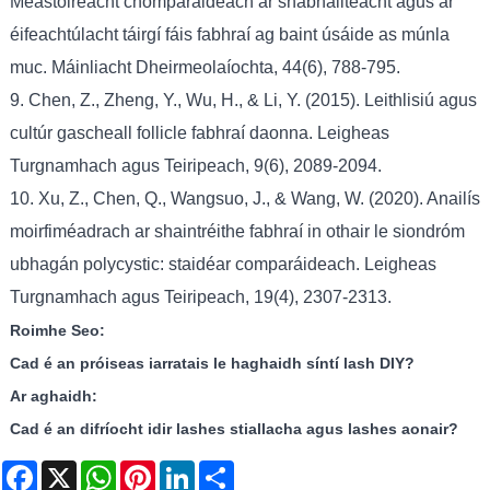
Meastóireacht chomparáideach ar shábháilteacht agus ar
éifeachtúlacht táirgí fáis fabhraí ag baint úsáide as múnla
muc. Máinliacht Dheirmeolaíochta, 44(6), 788-795.
9. Chen, Z., Zheng, Y., Wu, H., & Li, Y. (2015). Leithlisiú agus
cultúr gascheall follicle fabhraí daonna. Leigheas
Turgnamhach agus Teiripeach, 9(6), 2089-2094.
10. Xu, Z., Chen, Q., Wangsuo, J., & Wang, W. (2020). Anailís
moirfiméadrach ar shaintréithe fabhraí in othair le siondróm
ubhagán polycystic: staidéar comparáideach. Leigheas
Turgnamhach agus Teiripeach, 19(4), 2307-2313.
Roimhe Seo:
Cad é an próiseas iarratais le haghaidh síntí lash DIY?
Ar aghaidh:
Cad é an difríocht idir lashes stiallacha agus lashes aonair?
Facebook
X
WhatsApp
Pinterest
LinkedIn
Share