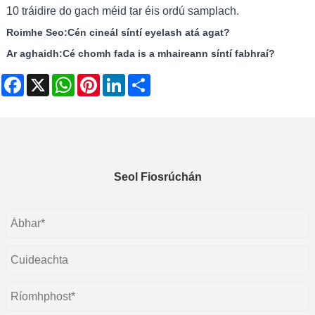
10 tráidire do gach méid tar éis ordú samplach.
Roimhe Seo:
Cén cineál síntí eyelash atá agat?
Ar aghaidh:
Cé chomh fada is a mhaireann síntí fabhraí?
Facebook
X
WhatsApp
Pinterest
LinkedIn
Share
Seol Fiosrúchán