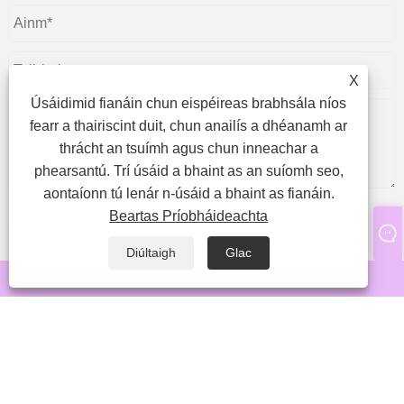
X
Úsáidimid fianáin chun eispéireas brabhsála níos
fearr a thairiscint duit, chun anailís a dhéanamh ar
thrácht an tsuímh agus chun inneachar a
phearsantú. Trí úsáid a bhaint as an suíomh seo,
aontaíonn tú lenár n-úsáid a bhaint as fianáin.
Beartas Príobháideachta
cuir isteach
Diúltaigh
Glac
whatsapp
Ríomhphost
Cóipcheart © 2024 Qingdao SP Eyelash Co., Ltd Gach ceart ar
cosaint.