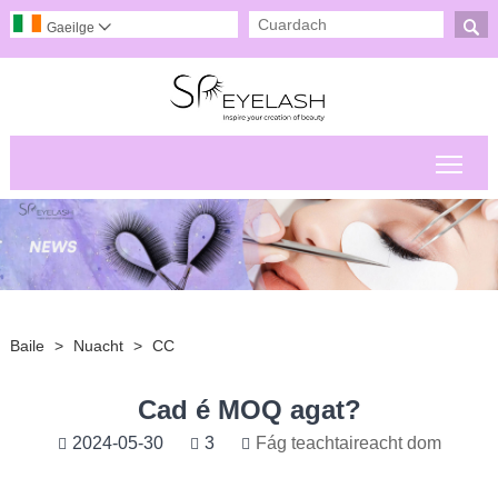

Gaeilge

Scor
Baile
>
Nuacht
>
CC
Cad é MOQ agat?
2024-05-30
3
Fág teachtaireacht dom