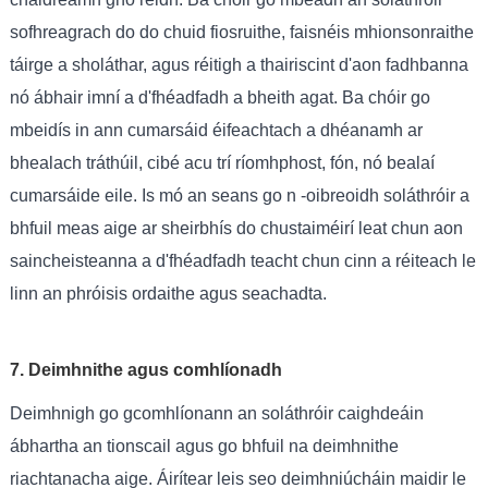
sofhreagrach do do chuid fiosruithe, faisnéis mhionsonraithe
táirge a sholáthar, agus réitigh a thairiscint d'aon fadhbanna
nó ábhair imní a d'fhéadfadh a bheith agat. Ba chóir go
mbeidís in ann cumarsáid éifeachtach a dhéanamh ar
bhealach tráthúil, cibé acu trí ríomhphost, fón, nó bealaí
cumarsáide eile. Is mó an seans go n -oibreoidh soláthróir a
bhfuil meas aige ar sheirbhís do chustaiméirí leat chun aon
saincheisteanna a d'fhéadfadh teacht chun cinn a réiteach le
linn an phróisis ordaithe agus seachadta.
7. Deimhnithe agus comhlíonadh
Deimhnigh go gcomhlíonann an soláthróir caighdeáin
ábhartha an tionscail agus go bhfuil na deimhnithe
riachtanacha aige. Áirítear leis seo deimhniúcháin maidir le