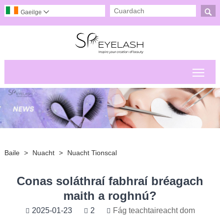

Gaeilge

Scor
Baile
>
Nuacht
>
Nuacht Tionscal
Conas soláthraí fabhraí bréagach
maith a roghnú?
2025-01-23
2
Fág teachtaireacht dom