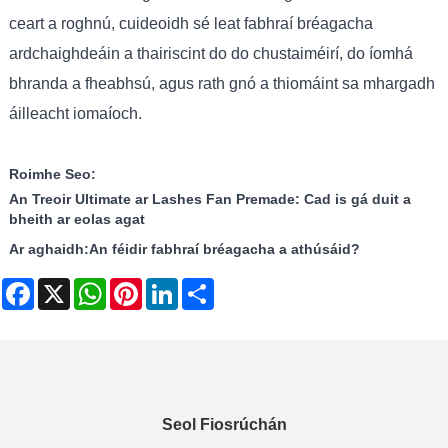
ceart a roghnú, cuideoidh sé leat fabhraí bréagacha
ardchaighdeáin a thairiscint do do chustaiméirí, do íomhá
bhranda a fheabhsú, agus rath gnó a thiomáint sa mhargadh
áilleacht iomaíoch.
Roimhe Seo:
An Treoir Ultimate ar Lashes Fan Premade: Cad is gá duit a
bheith ar eolas agat
Ar aghaidh:
An féidir fabhraí bréagacha a athúsáid?
Facebook
X
WhatsApp
Pinterest
LinkedIn
Share
Seol Fiosrúchán