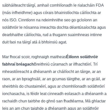
sábháilteacht táirgí, amhail comhlíonadh le rialacháin FDA
(más infheidhme) agus córais bhainistíochta cáilíochta ar
nós ISO. Cinntíonn na ndeimhnithe seo go gcloíonn an
soláthróir le nósanna imeachta dochta déantúsaíochta agus
dearbhaithe cáilíochta, rud a thugann suaimhneas intinne
duit faoi na táirgí atá á bhfoinsiú agat.
Mar fhocal scoir, roghnaigh maitheas
Éilíonn soláthróir
fabhraí bréagach
Breithniú cúramach ar ilfhachtóirí. Trí
mheastóireacht a dhéanamh ar cháilíocht an táirge, ar an
raon, ar an bpraghsáil, ar an gcumas táirgthe, ar an gcáil, ar
sheirbhís do chustaiméirí, agus ar chomhlíonadh soláthróirí
ionchasacha, is féidir leat cinneadh eolasach a dhéanamh a
rachaidh chun tairbhe do ghnó san fhadtéarma. Má ghlactar
leis an am chun taighde a dhéanamh agus an soláthróir