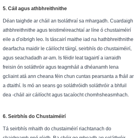
5. Cáil agus athbhreithnithe
Déan taighde ar cháil an tsoláthraí sa mhargadh. Cuardaigh
athbhreithnithe agus teistiméireachtaí ar líne ó chustaiméirí
eile a d'oibrigh leo. Is táscairí maithe iad na hathbhreithnithe
dearfacha maidir le cáilíocht táirgí, seirbhís do chustaiméirí,
agus seachadadh ar-am. Is féidir leat tagairtí a iarraidh
freisin ón soláthróir agus teagmháil a dhéanamh lena
gcliaint atá ann cheana féin chun cuntas pearsanta a fháil ar
a dtaithí. Is mó an seans go soláthróidh soláthróir a bhfuil
dea -cháil air cáilíocht agus tacaíocht chomhsheasmhach.
6. Seirbhís do Chustaiméirí
Tá seirbhís mhaith do chustaiméirí riachtanach do
chaidreamh gnó réidh. Ba chóir go mbeadh an soláthróir