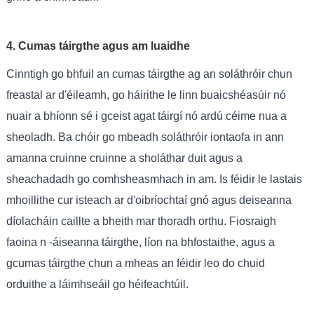
4. Cumas táirgthe agus am luaidhe
Cinntigh go bhfuil an cumas táirgthe ag an soláthróir chun
freastal ar d'éileamh, go háirithe le linn buaicshéasúir nó
nuair a bhíonn sé i gceist agat táirgí nó ardú céime nua a
sheoladh. Ba chóir go mbeadh soláthróir iontaofa in ann
amanna cruinne cruinne a sholáthar duit agus a
sheachadadh go comhsheasmhach in am. Is féidir le lastais
mhoillithe cur isteach ar d'oibríochtaí gnó agus deiseanna
díolacháin caillte a bheith mar thoradh orthu. Fiosraigh
faoina n -áiseanna táirgthe, líon na bhfostaithe, agus a
gcumas táirgthe chun a mheas an féidir leo do chuid
orduithe a láimhseáil go héifeachtúil.