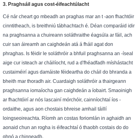
3. Praghsáil agus cost-éifeachtúlacht
Cé nár cheart go mbeadh an praghas mar an t -aon fhachtóir
cinntitheach, is breithniú tábhachtach é. Déan comparáid idir
na praghsanna a chuireann soláthraithe éagsúla ar fáil, ach
cuir san áireamh an caighdeán atá á fháil agat don
phraghas. Is féidir le soláthróir a bhfuil praghsanna an -íseal
aige cur isteach ar cháilíocht, rud a d'fhéadfadh míshástacht
custaiméirí agus damáiste féideartha do cháil do bhranda a
bheith mar thoradh air. Cuardaigh soláthróir a thairgeann
praghsanna iomaíocha gan caighdeán a íobairt. Smaoinigh
ar fhachtóirí ar nós lascainí mórchóir, cainníochtaí íos -
ordaithe, agus aon chostais bhreise amhail táillí
loingseoireachta. Ríomh an costas foriomlán in aghaidh an
aonaid chun an rogha is éifeachtaí ó thaobh costais do do
ghnó a chinneadh.