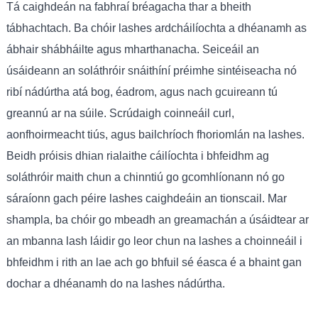
Tá caighdeán na fabhraí bréagacha thar a bheith
tábhachtach. Ba chóir lashes ardcháilíochta a dhéanamh as
ábhair shábháilte agus mharthanacha. Seiceáil an
úsáideann an soláthróir snáithíní préimhe sintéiseacha nó
ribí nádúrtha atá bog, éadrom, agus nach gcuireann tú
greannú ar na súile. Scrúdaigh coinneáil curl,
aonfhoirmeacht tiús, agus bailchríoch fhoriomlán na lashes.
Beidh próisis dhian rialaithe cáilíochta i bhfeidhm ag
soláthróir maith chun a chinntiú go gcomhlíonann nó go
sáraíonn gach péire lashes caighdeáin an tionscail. Mar
shampla, ba chóir go mbeadh an greamachán a úsáidtear ar
an mbanna lash láidir go leor chun na lashes a choinneáil i
bhfeidhm i rith an lae ach go bhfuil sé éasca é a bhaint gan
dochar a dhéanamh do na lashes nádúrtha.