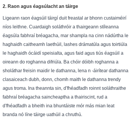
2. Raon agus éagsúlacht an táirge
Ligeann raon éagsúil táirgí duit freastal ar bhonn custaiméirí
níos leithne. Cuardaigh soláthróir a thairgeann stíleanna
éagsúla fabhraí bréagacha, mar shampla na cinn nádúrtha le
haghaidh caitheamh laethúil, lashes drámatúla agus toirtiúla
le haghaidh ócáidí speisialta, agus faid agus tiús éagsúil a
oireann do roghanna difriúla. Ba chóir dóibh roghanna a
sholáthar freisin maidir le dathanna, lena n -áirítear dathanna
clasaiceach dubh, donn, chomh maith le dathanna trendy
agus troma. Ina theannta sin, d'fhéadfadh roinnt soláthraithe
fabhraí bréagacha saincheaptha a thairiscint, rud a
d'fhéadfadh a bheith ina bhuntáiste mór más mian leat
branda nó líne táirge uathúil a chruthú.