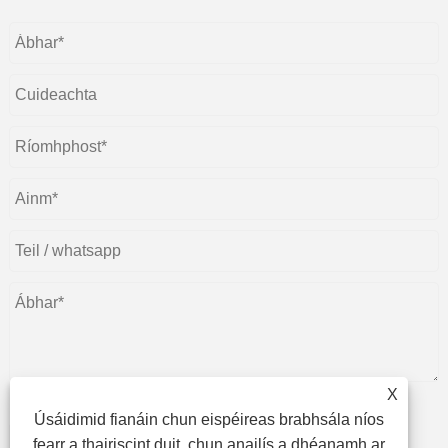
X
Úsáidimid fianáin chun eispéireas brabhsála níos
cuir isteach
fearr a thairiscint duit, chun anailís a dhéanamh ar