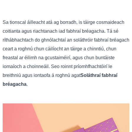
Sa tionscal áilleacht atá ag borradh, is táirge cosmaideach
coitianta agus riachtanach iad fabhraí bréagacha. Tá sé
ríthábhachtach do ghnólachtaí an soláthróir fabhraí bréagach
ceart a roghnú chun cáilíocht an táirge a chinntiú, chun
freastal ar éilimh na gcustaiméirí, agus chun buntáiste
iomaíoch a choinneáil. Seo roinnt príomhfhachtóirí le
breithniú agus iontaofa á roghnú agat
Soláthraí fabhraí
bréagacha
.