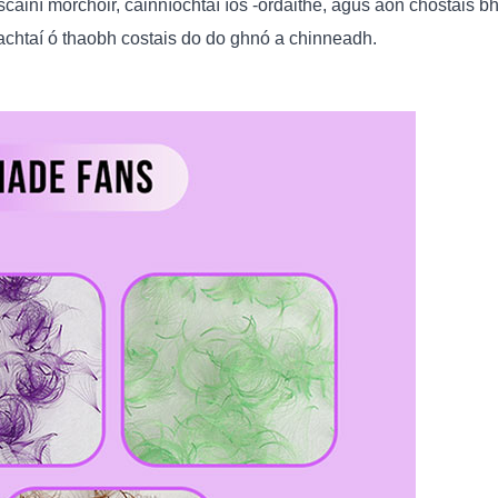
scainí mórchóir, cainníochtaí íos -ordaithe, agus aon chostais b
achtaí ó thaobh costais do do ghnó a chinneadh.