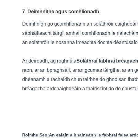
7. Deimhnithe agus comhlíonadh
Deimhnigh go gcomhlíonann an soláthróir caighdeáin á
sábháilteacht táirgí, amhail comhlíonadh le rialachá
an soláthróir le nósanna imeachta dochta déantúsaíoch
Ar deireadh, ag roghnú a
Soláthraí fabhraí bréagac
raon, ar an bpraghsáil, ar an gcumas táirgthe, ar an g
dhéanamh a rachaidh chun tairbhe do ghnó san fhadté
bréagacha ardchaighdeáin a thairiscint do do chusta
Roimhe Seo:
An ealaín a bhaineann le fabhraí falsa ar