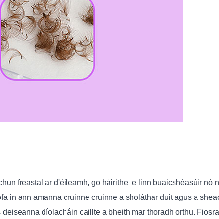
chun freastal ar d'éileamh, go háirithe le linn buaicshéasúir nó n
ofa in ann amanna cruinne cruinne a sholáthar duit agus a she
s deiseanna díolacháin caillte a bheith mar thoradh orthu. Fiosra