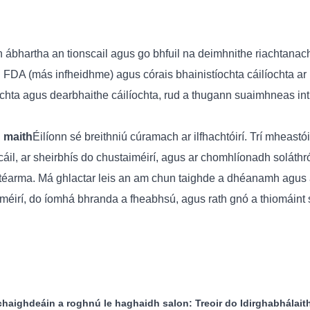
bhartha an tionscail agus go bhfuil na deimhnithe riachtanacha
in FDA (más infheidhme) agus córais bhainistíochta cáilíochta a
ta agus dearbhaithe cáilíochta, rud a thugann suaimhneas intinn
h maith
Éilíonn sé breithniú cúramach ar ilfhachtóirí. Trí mheastó
cáil, ar sheirbhís do chustaiméirí, agus ar chomhlíonadh soláthró
arma. Má ghlactar leis an am chun taighde a dhéanamh agus an 
iméirí, do íomhá bhranda a fheabhsú, agus rath gnó a thiomáint
dchaighdeáin a roghnú le haghaidh salon: Treoir do Idirghabhálait