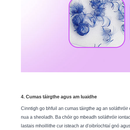
4. Cumas táirgthe agus am luaidhe
Cinntigh go bhfuil an cumas táirgthe ag an soláthróir 
nua a sheoladh. Ba chóir go mbeadh soláthróir ionta
lastais mhoillithe cur isteach ar d'oibríochtaí gnó agu