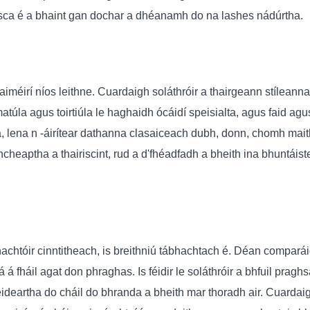
 éasca é a bhaint gan dochar a dhéanamh do na lashes nádúrtha.
staiméirí níos leithne. Cuardaigh soláthróir a thairgeann stílea
túla agus toirtiúla le haghaidh ócáidí speisialta, agus faid agus
a, lena n -áirítear dathanna clasaiceach dubh, donn, chomh mait
ncheaptha a thairiscint, rud a d'fhéadfadh a bheith ina bhuntáist
chtóir cinntitheach, is breithniú tábhachtach é. Déan comparái
á fháil agat don phraghas. Is féidir le soláthróir a bhfuil praghs
éideartha do cháil do bhranda a bheith mar thoradh air. Cuarda