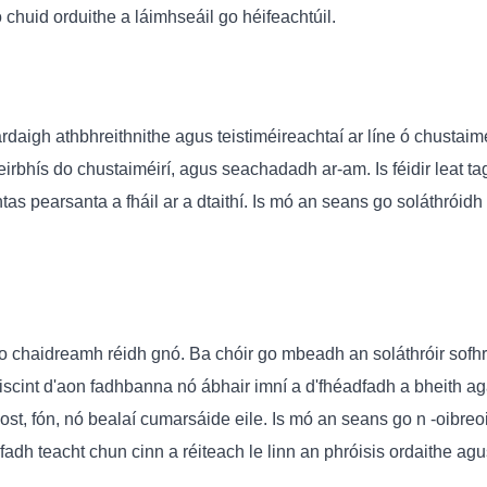
chuid orduithe a láimhseáil go héifeachtúil.
aigh athbhreithnithe agus teistiméireachtaí ar líne ó chustaiméirí
seirbhís do chustaiméirí, agus seachadadh ar-am. Is féidir leat tag
 pearsanta a fháil ar a dtaithí. Is mó an seans go soláthróidh so
o chaidreamh réidh gnó. Ba chóir go mbeadh an soláthróir sofhre
iriscint d'aon fadhbanna nó ábhair imní a d'fhéadfadh a bheith a
ost, fón, nó bealaí cumarsáide eile. Is mó an seans go n -oibreoi
adh teacht chun cinn a réiteach le linn an phróisis ordaithe ag