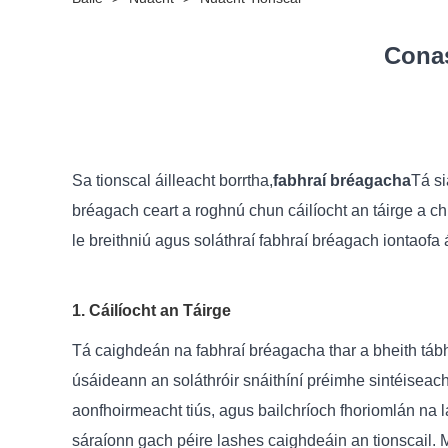
Conas
Sa tionscal áilleacht borrtha,
fabhraí bréagacha
Tá si
bréagach ceart a roghnú chun cáilíocht an táirge a ch
le breithniú agus soláthraí fabhraí bréagach iontaofa
1. Cáilíocht an Táirge
Tá caighdeán na fabhraí bréagacha thar a bheith táb
úsáideann an soláthróir snáithíní préimhe sintéiseach
aonfhoirmeacht tiús, agus bailchríoch fhoriomlán na l
sáraíonn gach péire lashes caighdeáin an tionscail.