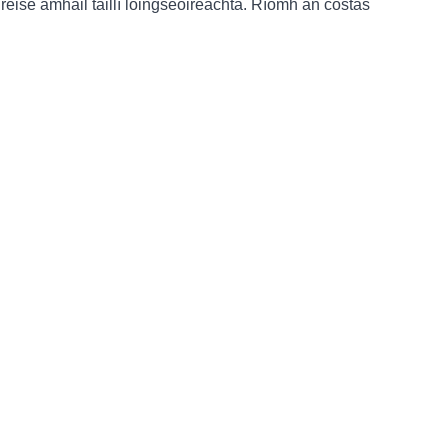
hreise amhail táillí loingseoireachta. Ríomh an costas