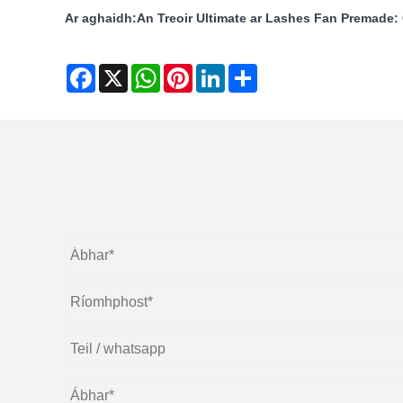
Ar aghaidh:
An Treoir Ultimate ar Lashes Fan Premade: C
Facebook
X
WhatsApp
Pinterest
LinkedIn
Share