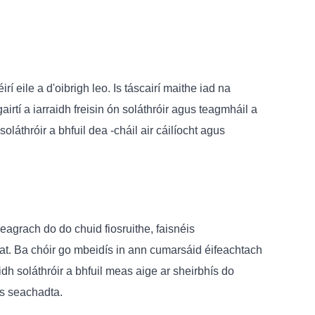
 eile a d'oibrigh leo. Is táscairí maithe iad na
airtí a iarraidh freisin ón soláthróir agus teagmháil a
láthróir a bhfuil dea -cháil air cáilíocht agus
agrach do do chuid fiosruithe, faisnéis
gat. Ba chóir go mbeidís in ann cumarsáid éifeachtach
dh soláthróir a bhfuil meas aige ar sheirbhís do
us seachadta.