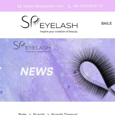

support@speyelash.com
+86-18863910776

BAILE
Baile
>
Nuacht
>
Nuacht Tionscal