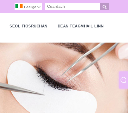

Gaeilge

H
SEOL FIOSRÚCHÁN
DÉAN TEAGMHÁIL LINN