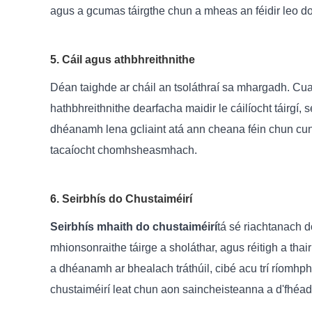
agus a gcumas táirgthe chun a mheas an féidir leo do 
5. Cáil agus athbhreithnithe
Déan taighde ar cháil an tsoláthraí sa mhargadh. Cuard
hathbhreithnithe dearfacha maidir le cáilíocht táirgí, 
dhéanamh lena gcliaint atá ann cheana féin chun cuntas
tacaíocht chomhsheasmhach.
6. Seirbhís do Chustaiméirí
Seirbhís mhaith do chustaiméirí
tá sé riachtanach d
mhionsonraithe táirge a sholáthar, agus réitigh a tha
a dhéanamh ar bhealach tráthúil, cibé acu trí ríomhph
chustaiméirí leat chun aon saincheisteanna a d'fhéadf