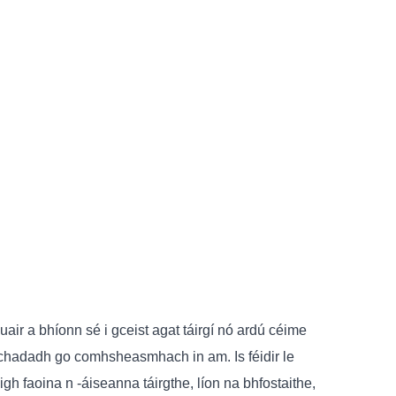
uair a bhíonn sé i gceist agat táirgí nó ardú céime
achadadh go comhsheasmhach in am. Is féidir le
igh faoina n -áiseanna táirgthe, líon na bhfostaithe,