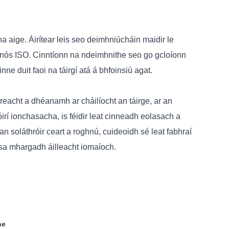
 aige. Áirítear leis seo deimhniúcháin maidir le
r nós ISO. Cinntíonn na ndeimhnithe seo go gcloíonn
e duit faoi na táirgí atá á bhfoinsiú agat.
ireacht a dhéanamh ar cháilíocht an táirge, ar an
irí ionchasacha, is féidir leat cinneadh eolasach a
soláthróir ceart a roghnú, cuideoidh sé leat fabhraí
 sa mhargadh áilleacht iomaíoch.
he