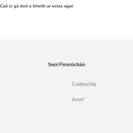
ad is gá duit a bheith ar eolas agat
Seol Fiosrúchán