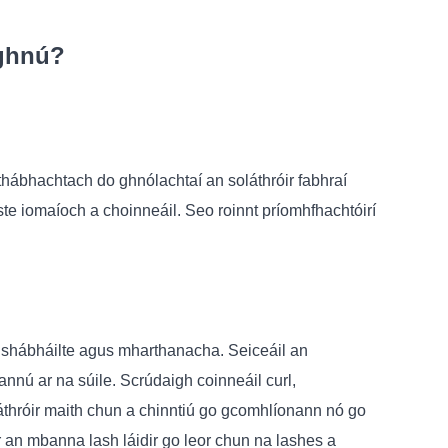
oghnú?
thábhachtach do ghnólachtaí an soláthróir fabhraí
ste iomaíoch a choinneáil. Seo roinnt príomhfhachtóirí
 shábháilte agus mharthanacha. Seiceáil an
nnú ar na súile. Scrúdaigh coinneáil curl,
láthróir maith chun a chinntiú go gcomhlíonann nó go
 an mbanna lash láidir go leor chun na lashes a