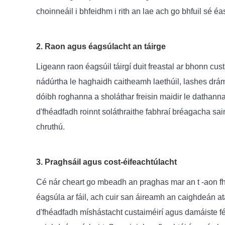
choinneáil i bhfeidhm i rith an lae ach go bhfuil sé
2. Raon agus éagsúlacht an táirge
Ligeann raon éagsúil táirgí duit freastal ar bhonn cu
nádúrtha le haghaidh caitheamh laethúil, lashes dráma
dóibh roghanna a sholáthar freisin maidir le dathann
d'fhéadfadh roinnt soláthraithe fabhraí bréagacha sai
chruthú.
3. Praghsáil agus cost-éifeachtúlacht
Cé nár cheart go mbeadh an praghas mar an t -aon fha
éagsúla ar fáil, ach cuir san áireamh an caighdeán atá 
d'fhéadfadh míshástacht custaiméirí agus damáiste f