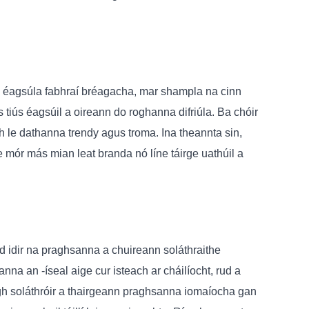
nna éagsúla fabhraí bréagacha, mar shampla na cinn
 tiús éagsúil a oireann do roghanna difriúla. Ba chóir
h le dathanna trendy agus troma. Ina theannta sin,
e mór más mian leat branda nó líne táirge uathúil a
d idir na praghsanna a chuireann soláthraithe
anna an -íseal aige cur isteach ar cháilíocht, rud a
igh soláthróir a thairgeann praghsanna iomaíocha gan