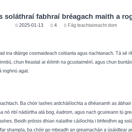
 soláthraí fabhraí bréagach maith a r
2025-01-13
4
Fág teachtaireacht dom
ad ina dtáirge cosmaideach coitianta agus riachtanach. Tá sé rí
inntiú, chun freastal ar éilimh na gcustaiméirí, agus chun buntái
 á roghnú agat.
hachtach. Ba chóir lashes ardcháilíochta a dhéanamh as ábhair
a nó ribí nádúrtha atá bog, éadrom, agus nach gcuireann tú grea
ashes. Beidh próisis dhian rialaithe cáilíochta i bhfeidhm ag so
 Mar shampla, ba chóir go mbeadh an greamachán a úsáidtear ar