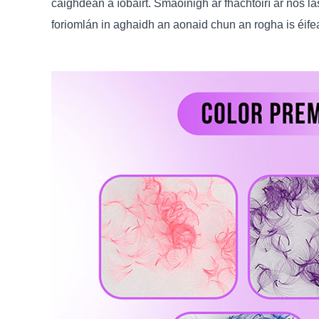
caighdeán a íobairt. Smaoinigh ar fhachtóirí ar nós la
foriomlán in aghaidh an aonaid chun an rogha is éife